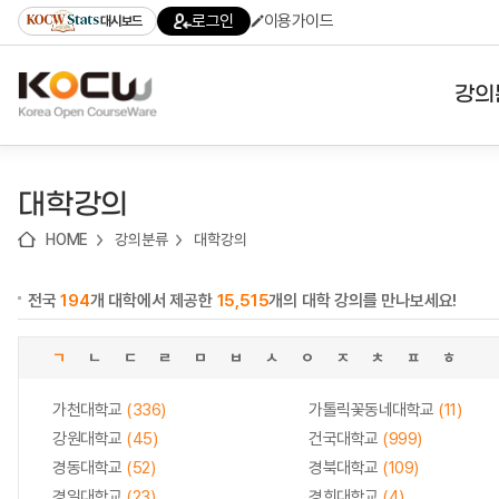
로
로
로
바
로그인
이용가이드
대시보드
가
가
가
로
기
기
기
가
(skip
기
to
강의
content)
대학
대학강의
기관
HOME
강의분류
대학강의
전공
전국
194
개 대학에서 제공한
15,515
개의 대학 강의를 만나보세요!
테마
ㄱ
ㄴ
ㄷ
ㄹ
ㅁ
ㅂ
ㅅ
ㅇ
ㅈ
ㅊ
ㅍ
ㅎ
가천대학교
(336)
가톨릭꽃동네대학교
(11)
강원대학교
(45)
건국대학교
(999)
경동대학교
(52)
경북대학교
(109)
경일대학교
(23)
경희대학교
(4)