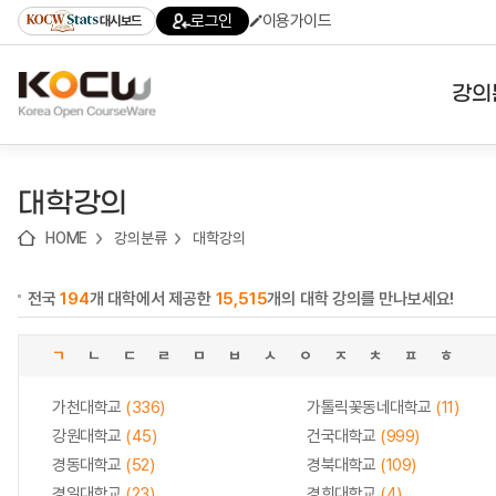
로
로
로
바
로그인
이용가이드
대시보드
가
가
가
로
기
기
기
가
(skip
기
to
강의
content)
대학
대학강의
기관
HOME
강의분류
대학강의
전공
전국
194
개 대학에서 제공한
15,515
개의 대학 강의를 만나보세요!
테마
ㄱ
ㄴ
ㄷ
ㄹ
ㅁ
ㅂ
ㅅ
ㅇ
ㅈ
ㅊ
ㅍ
ㅎ
가천대학교
(336)
가톨릭꽃동네대학교
(11)
강원대학교
(45)
건국대학교
(999)
경동대학교
(52)
경북대학교
(109)
경일대학교
(23)
경희대학교
(4)