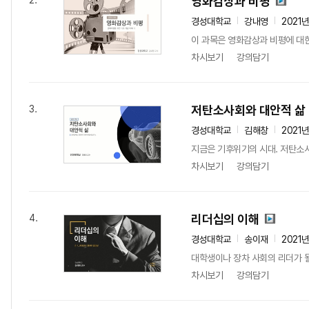
영화감상과 비평
2.
경성대학교
강내영
2021
이 과목은 영화감상과 비평에 대한
차시보기
강의담기
저탄소사회와 대안적 삶
3.
경성대학교
김해창
2021
지금은 기후위기의 시대. 저탄소
차시보기
강의담기
리더십의 이해
4.
경성대학교
송이재
2021
대학생이나 장차 사회의 리더가 
차시보기
강의담기