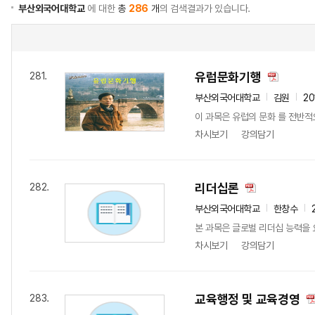
부산외국어대학교
에 대한
총
286
개
의 검색결과가 있습니다.
유럽문화기행
281.
부산외국어대학교
김원
20
이 과목은 유럽의 문화 를 전반적으
차시보기
강의담기
리더십론
282.
부산외국어대학교
한창수
본 과목은 글로벌 리더십 능력을 
차시보기
강의담기
교육행정 및 교육경영
283.