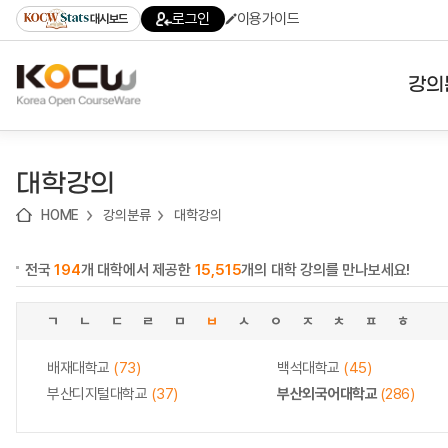
로
로
로
바
로그인
이용가이드
대시보드
가
가
가
로
기
기
기
가
(skip
기
to
강의
content)
대학
대학강의
기관
HOME
강의분류
대학강의
전공
전국
194
개 대학에서 제공한
15,515
개의 대학 강의를 만나보세요!
테마
ㄱ
ㄴ
ㄷ
ㄹ
ㅁ
ㅂ
ㅅ
ㅇ
ㅈ
ㅊ
ㅍ
ㅎ
배재대학교
(73)
백석대학교
(45)
부산디지털대학교
(37)
부산외국어대학교
(286)