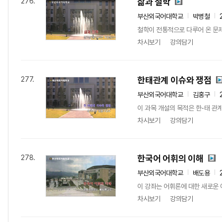
삶과 철학
276.
부산외국어대학교
박병철
철학이 전통적으로 다루어 온 문제
차시보기
강의담기
한태관계 이슈와 쟁점
277.
부산외국어대학교
김홍구
이 과목 개설의 목적은 한-태 관계
차시보기
강의담기
한국어 어휘의 이해
278.
부산외국어대학교
배도용
이 강좌는 어휘론에 대한 새로운 
차시보기
강의담기