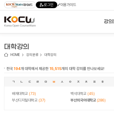
로
로
로
바
로그인
이용가이드
대시보드
가
가
가
로
기
기
기
가
(skip
기
to
강의
content)
대학
대학강의
기관
HOME
강의분류
대학강의
전공
전국
194
개 대학에서 제공한
15,515
개의 대학 강의를 만나보세요!
테마
ㄱ
ㄴ
ㄷ
ㄹ
ㅁ
ㅂ
ㅅ
ㅇ
ㅈ
ㅊ
ㅍ
ㅎ
배재대학교
(73)
백석대학교
(45)
부산디지털대학교
(37)
부산외국어대학교
(286)