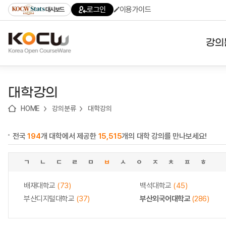
로
로
로
바
로그인
이용가이드
대시보드
가
가
가
로
기
기
기
가
(skip
기
to
강의
content)
대학
대학강의
기관
HOME
강의분류
대학강의
전공
전국
194
개 대학에서 제공한
15,515
개의 대학 강의를 만나보세요!
테마
ㄱ
ㄴ
ㄷ
ㄹ
ㅁ
ㅂ
ㅅ
ㅇ
ㅈ
ㅊ
ㅍ
ㅎ
배재대학교
(73)
백석대학교
(45)
부산디지털대학교
(37)
부산외국어대학교
(286)