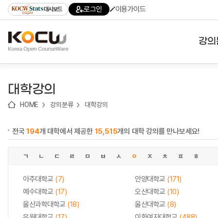
로
로
로
바
로그인
이용가이드
대시보드
가
가
가
로
기
기
기
가
(skip
기
to
강의
content)
대학
대학강의
기관
HOME
강의분류
대학강의
전공
전국
194
개 대학에서 제공한
15,515
개의 대학 강의를 만나보세요!
테마
ㄱ
ㄴ
ㄷ
ㄹ
ㅁ
ㅂ
ㅅ
ㅇ
ㅈ
ㅊ
ㅍ
ㅎ
아주대학교
(7)
안양대학교
(171)
예수대학교
(17)
오산대학교
(10)
울산과학대학교
(18)
울산대학교
(8)
유원대학교
(17)
이화여자대학교
(488)