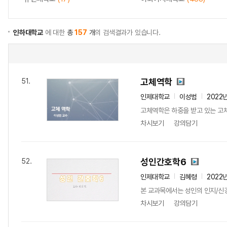
인하대학교
에 대한
총
157
개
의 검색결과가 있습니다.
고체역학
51.
인제대학교
이성범
2022
고체역학은 하중을 받고 있는 고체
차시보기
강의담기
성인간호학6
52.
인제대학교
김혜령
2022
본 교과목에서는 성인의 인지/신
차시보기
강의담기