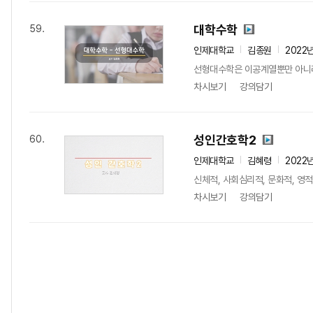
대학수학
59.
인제대학교
김종원
2022
선형대수학은 이공계열뿐만 아니라
차시보기
강의담기
성인간호학2
60.
인제대학교
김혜령
2022
신체적, 사회심리적, 문화적, 영
차시보기
강의담기