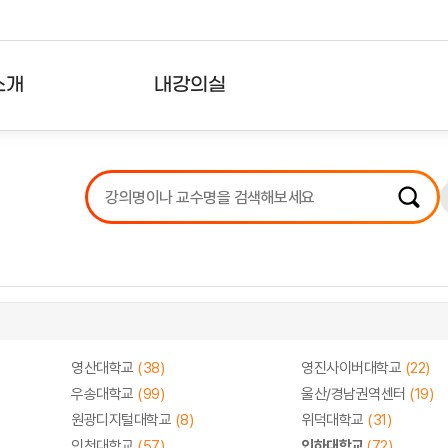
소개
내강의실
?
강의리스트
수강확인증강의
사용자의견
내강의클립
영산대학교
(38)
영진사이버대학교
(22)
우송대학교
(99)
울산/경남권역센터
(19)
원광디지털대학교
(8)
위덕대학교
(31)
인천대학교
(57)
인하대학교
(72)