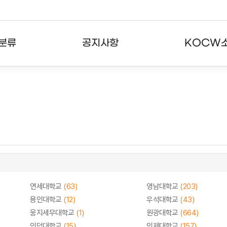
분류
공지사항
KOCW
강의
공지사항
KOCW란
강의
뉴스레터
활용안내
분야
주요통계현황
발자취
강의
서비스도움말
고객센터
연세대학교
(63)
영남대학교
(203)
용인대학교
(12)
우석대학교
(43)
웅지세무대학교
(1)
원광대학교
(664)
인덕대학교
(15)
인제대학교
(157)