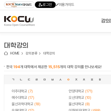
로
로
로
바
로그인
이용가이드
대시보드
가
가
가
로
기
기
기
가
(skip
기
to
강의
content)
대학
대학강의
기관
HOME
강의분류
대학강의
전공
전국
194
개 대학에서 제공한
15,515
개의 대학 강의를 만나보세요!
테마
ㄱ
ㄴ
ㄷ
ㄹ
ㅁ
ㅂ
ㅅ
ㅇ
ㅈ
ㅊ
ㅍ
ㅎ
아주대학교
(7)
안양대학교
(171)
예수대학교
(17)
오산대학교
(10)
울산과학대학교
(18)
울산대학교
(8)
유원대학교
(17)
이화여자대학교
(488)