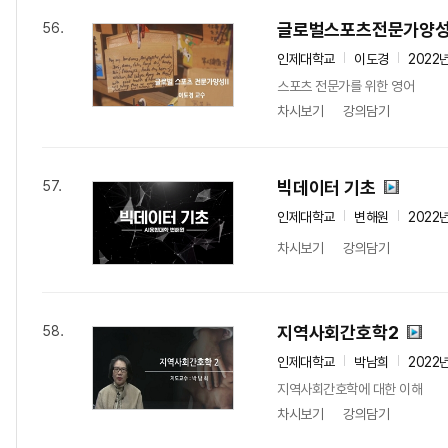
글로벌스포츠전문가양성I
56.
인제대학교
이도경
2022
스포츠 전문가를 위한 영어
차시보기
강의담기
빅데이터 기초
57.
인제대학교
변해원
2022
차시보기
강의담기
지역사회간호학2
58.
인제대학교
박남희
2022
지역사회간호학에 대한 이해
차시보기
강의담기