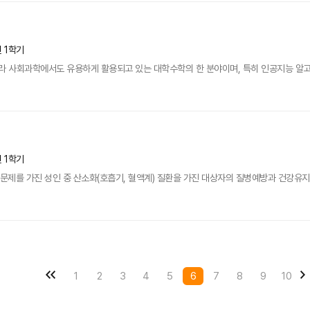
년 1학기
 사회과학에서도 유용하게 활용되고 있는 대학수학의 한 분야이며, 특히 인공지능 알고리
년 1학기
적문제를 가진 성인 중 산소화(호흡기, 혈액계) 질환을 가진 대상자의 질병예방과 건강유지
1
2
3
4
5
6
7
8
9
10