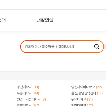
소개
내강의실
?
강의리스트
수강확인증강의
사용자의견
내강의클립
영산대학교
(38)
영진사이버대학교
(22)
우송대학교
(99)
울산/경남권역센터
(19)
원광디지털대학교
(8)
위덕대학교
(31)
인천대학교
(57)
인하대학교
(72)