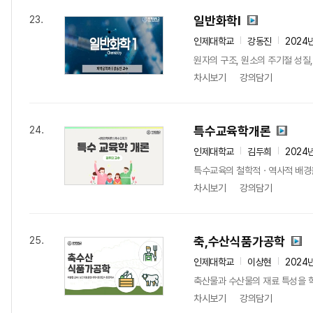
일반화학I
23.
인제대학교
강동진
2024
원자의 구조, 원소의 주기절 성질
차시보기
강의담기
특수교육학개론
24.
인제대학교
김두희
2024
특수교육의 철학적ㆍ역사적 배경을
차시보기
강의담기
축,수산식품가공학
25.
인제대학교
이상현
2024
축산물과 수산물의 재료 특성을 
차시보기
강의담기