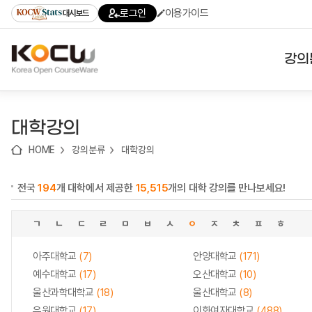
로
로
로
바
로그인
이용가이드
대시보드
가
가
가
로
기
기
기
가
(skip
기
to
강의
content)
대학
대학강의
기관
HOME
강의분류
대학강의
전공
전국
194
개 대학에서 제공한
15,515
개의 대학 강의를 만나보세요!
테마
ㄱ
ㄴ
ㄷ
ㄹ
ㅁ
ㅂ
ㅅ
ㅇ
ㅈ
ㅊ
ㅍ
ㅎ
아주대학교
(7)
안양대학교
(171)
예수대학교
(17)
오산대학교
(10)
울산과학대학교
(18)
울산대학교
(8)
유원대학교
(17)
이화여자대학교
(488)