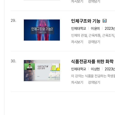
차시보기
강의담기
인체구조와 기능
29.
인제대학교
이윤미
2023
인체의 관절, 근육계통, 근육조직,
차시보기
강의담기
식품전공자를 위한 화학
30.
인제대학교
이상현
2023
이 강의는 식품을 전공하는 학생들
차시보기
강의담기