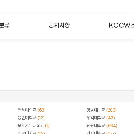
분류
공지사항
KOCW
강의
공지사항
KOCW란
강의
뉴스레터
활용안내
분야
주요통계현황
발자취
강의
서비스도움말
고객센터
연세대학교
(63)
영남대학교
(203)
용인대학교
(12)
우석대학교
(43)
웅지세무대학교
(1)
원광대학교
(664)
인덕대학교
(15)
인제대학교
(157)