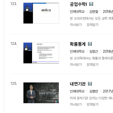
공업수학I
123.
인제대학교
김현철
2018
본 교과과정에서는 모든 공학 계통
차시보기
강의담기
확률통계
124.
인제대학교
김범근
2018
본 교과목에서는 확률과 통계이론
차시보기
강의담기
내연기관
125.
인제대학교
김형만
2017
미래 동력기관 강의는 다양한 에너지
차시보기
강의담기