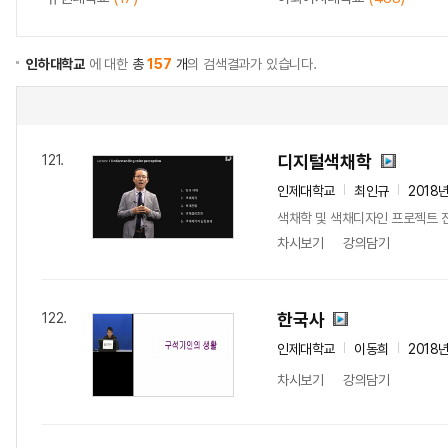
인하대학교
에 대한
총
157
개
의 검색결과가 있습니다.
디지털색채학
121.
인제대학교
최인규
2018
색채학 및 색채디자인 프로젝트 
차시보기
강의담기
한국사
122.
인제대학교
이동희
2018
차시보기
강의담기