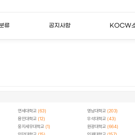
분류
공지사항
KOCW
강의
공지사항
KOCW란
강의
뉴스레터
활용안내
분야
주요통계현황
발자취
강의
서비스도움말
고객센터
연세대학교
(63)
영남대학교
(203)
용인대학교
(12)
우석대학교
(43)
웅지세무대학교
(1)
원광대학교
(664)
인덕대학교
(15)
인제대학교
(157)