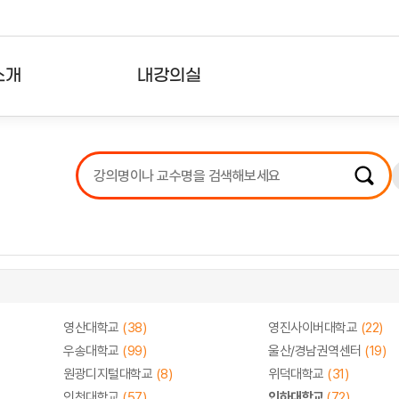
소개
내강의실
?
강의리스트
수강확인증강의
사용자의견
내강의클립
영산대학교
(38)
영진사이버대학교
(22)
우송대학교
(99)
울산/경남권역센터
(19)
원광디지털대학교
(8)
위덕대학교
(31)
인천대학교
(57)
인하대학교
(72)