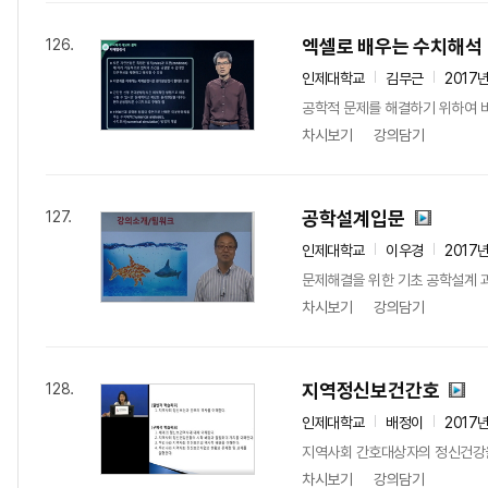
엑셀로 배우는 수치해석
126.
인제대학교
김무근
2017
공학적 문제를 해결하기 위하여 비
차시보기
강의담기
공학설계입문
127.
인제대학교
이우경
2017
문제해결을 위한 기초 공학설계 
차시보기
강의담기
지역정신보건간호
128.
인제대학교
배정이
2017
지역사회 간호대상자의 정신건강을
차시보기
강의담기