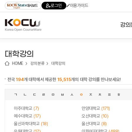
로
로
로
바
로그인
이용가이드
대시보드
가
가
가
로
기
기
기
가
(skip
기
to
강의
content)
대학
대학강의
기관
HOME
강의분류
대학강의
전공
전국
194
개 대학에서 제공한
15,515
개의 대학 강의를 만나보세요!
테마
ㄱ
ㄴ
ㄷ
ㄹ
ㅁ
ㅂ
ㅅ
ㅇ
ㅈ
ㅊ
ㅍ
ㅎ
아주대학교
(7)
안양대학교
(171)
예수대학교
(17)
오산대학교
(10)
울산과학대학교
(18)
울산대학교
(8)
유원대학교
(17)
이화여자대학교
(488)