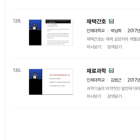
재택간호
129.
인제대학교
박남희
2017
재택간호는 재택 요양자의 개별상
차시보기
강의담기
재료과학
130.
인제대학교
김범근
2017
과학기술의 비약적인 발전에 따라
차시보기
강의담기