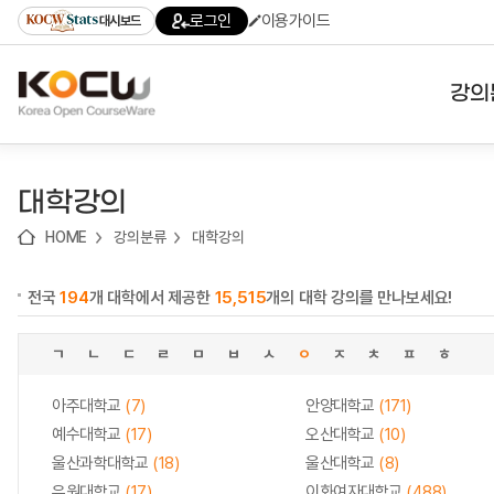
로
로
로
바
로그인
이용가이드
대시보드
가
가
가
로
기
기
기
가
(skip
기
to
강의
content)
대학
대학강의
기관
HOME
강의분류
대학강의
전공
전국
194
개 대학에서 제공한
15,515
개의 대학 강의를 만나보세요!
테마
ㄱ
ㄴ
ㄷ
ㄹ
ㅁ
ㅂ
ㅅ
ㅇ
ㅈ
ㅊ
ㅍ
ㅎ
아주대학교
(7)
안양대학교
(171)
예수대학교
(17)
오산대학교
(10)
울산과학대학교
(18)
울산대학교
(8)
유원대학교
(17)
이화여자대학교
(488)