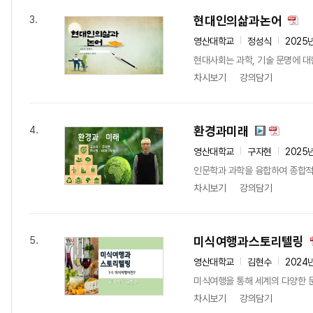
현대인의삶과논어
3.
영산대학교
정성식
2025
현대사회는 과학, 기술 문명에 대
차시보기
강의담기
환경과미래
4.
영산대학교
구자현
2025
인문학과 과학을 융합하여 종합적
차시보기
강의담기
미식여행과스토리텔링
5.
영산대학교
김현수
2024
미식여행을 통해 세계의 다양한 
차시보기
강의담기