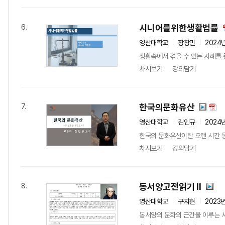
시니어를위한생활법률
6.
영산대학교
장창민
2024
생활속에서 겪을 수 있는 사례를 
차시보기
강의담기
한국의문화유산
7.
영산대학교
김인규
2024
한국의 문화유산이란 오랜 시간 동
차시보기
강의담기
동서양고전읽기 II
8.
영산대학교
구자현
2023
동서양의 문화의 근간을 이루는 사