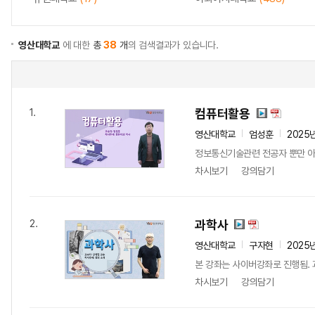
영산대학교
에 대한
총
38
개
의 검색결과가 있습니다.
컴퓨터활용
1.
영산대학교
엄성훈
2025
정보통신기술관련 전공자 뿐만 아
차시보기
강의담기
과학사
2.
영산대학교
구자현
2025
본 강좌는 사이버강좌로 진행됨. 
차시보기
강의담기