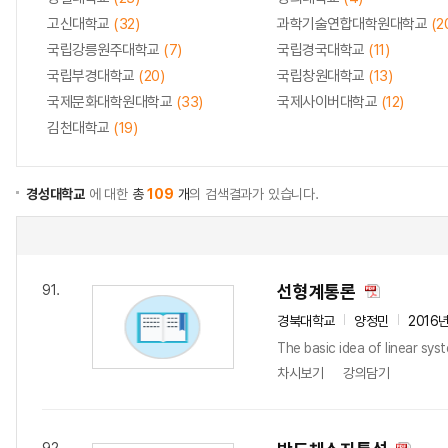
고신대학교
(32)
과학기술연합대학원대학교
(2
국립강릉원주대학교
(7)
국립경국대학교
(11)
국립부경대학교
(20)
국립창원대학교
(13)
국제문화대학원대학교
(33)
국제사이버대학교
(12)
김천대학교
(19)
경성대학교
에 대한
총
109
개
의 검색결과가 있습니다.
선형계통론
91.
경북대학교
양정민
2016
The basic idea of linear sy
차시보기
강의담기