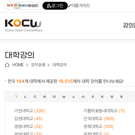
로
로
로
바
로그인
이용가이드
대시보드
가
가
가
로
기
기
기
가
(skip
기
to
강의
content)
대학
대학강의
기관
HOME
강의분류
대학강의
전공
전국
194
개 대학에서 제공한
15,515
개의 대학 강의를 만나보세요!
테마
ㄱ
ㄴ
ㄷ
ㄹ
ㅁ
ㅂ
ㅅ
ㅇ
ㅈ
ㅊ
ㅍ
ㅎ
가천대학교
(336)
가톨릭꽃동네대학교
(11)
강원대학교
(45)
건국대학교
(999)
경동대학교
(52)
경북대학교
(109)
경일대학교
(23)
경희대학교
(4)