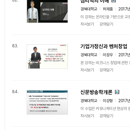
심리학의 이해
82.
경북대학교
허재홍
2017
이 강좌는 온라인을 기반으로 교양
차시보기
강의담기
기업가정신과 벤처창업
83.
경북대학교
이장우
2017
본 강의는 비즈니스 창업에 관한 전
차시보기
강의담기
신문방송학개론
84.
경북대학교
이강형
2017
이 수업은 커뮤니케이션 현상의 본
차시보기
강의담기