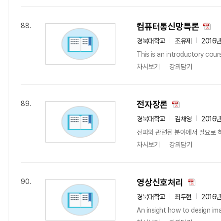
컴퓨터통신망특론
88.
경북대학교
조유제
2016
This is an introductory cou
차시보기
강의담기
전자장론
89.
경북대학교
김채영
2016
전파와 관련된 분야에서 필요로 하
차시보기
강의담기
영상신호처리
90.
경북대학교
최두현
2016
An insight how to design im