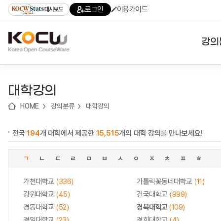
로
로
로
바
로그인
이용가이드
대시보드
가
가
가
로
기
기
기
가
(skip
기
to
강의
content)
대학
대학강의
기관
HOME
강의분류
대학강의
전공
전국
194
개 대학에서 제공한
15,515
개의 대학 강의를 만나보세요!
테마
ㄱ
ㄴ
ㄷ
ㄹ
ㅁ
ㅂ
ㅅ
ㅇ
ㅈ
ㅊ
ㅍ
ㅎ
가천대학교
(336)
가톨릭꽃동네대학교
(11)
강원대학교
(45)
건국대학교
(999)
경동대학교
(52)
경북대학교
(109)
경일대학교
(23)
경희대학교
(4)