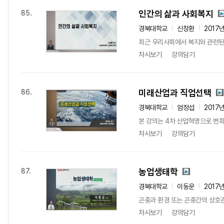
인간의 삶과 사회복지
85.
경북대학교
신창환
2017
최근 우리사회에서 복지와 관련된 
차시보기
강의담기
미래산업과 직업선택
86.
경북대학교
엄정섭
2017
본 강의는 4차 산업혁명으로 변
차시보기
강의담기
농업생태학
87.
경북대학교
이동운
2017
곤충과 환경 또는 곤충간의 상호관
차시보기
강의담기