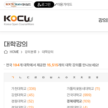
로
로
로
바
로그인
이용가이드
대시보드
가
가
가
로
기
기
기
가
(skip
기
to
강의
content)
대학
대학강의
기관
HOME
강의분류
대학강의
전공
전국
194
개 대학에서 제공한
15,515
개의 대학 강의를 만나보세요!
테마
ㄱ
ㄴ
ㄷ
ㄹ
ㅁ
ㅂ
ㅅ
ㅇ
ㅈ
ㅊ
ㅍ
ㅎ
가천대학교
(336)
가톨릭꽃동네대학교
(11)
강원대학교
(45)
건국대학교
(999)
경동대학교
(52)
경북대학교
(109)
경일대학교
(23)
경희대학교
(4)