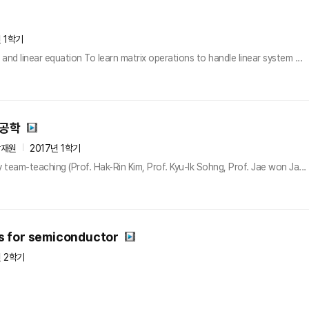
년 1학기
and linear equation To learn matrix operations to handle linear system ...
 공학
장재원
2017년 1학기
by team-teaching (Prof. Hak-Rin Kim, Prof. Kyu-Ik Sohng, Prof. Jae won Ja...
 for semiconductor
년 2학기