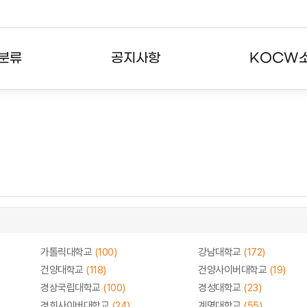
분류
공지사항
KOCW
강의
공지사항
KOCW란
강의
뉴스레터
활용안내
분야
주요통계현황
발자취
강의
서비스도움말
고객센터
가톨릭대학교
(100)
강남대학교
(172)
건양대학교
(118)
건양사이버대학교
(19)
경상국립대학교
(100)
경성대학교
(23)
경희사이버대학교
(24)
계명대학교
(55)