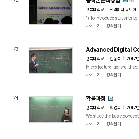
공학논문작성법
72.
경북대학교
말리페디 람모한
1) To introduce students to 
차시보기
강의담기
Advanced Digital 
73.
경북대학교
한동석
2017
In this lecture, general theo
차시보기
강의담기
확률과정
74.
경북대학교
최영숙
2017
We study the basic concepts 
차시보기
강의담기