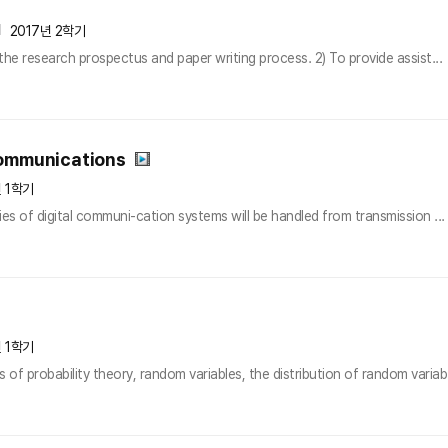
2017년 2학기
the research prospectus and paper writing process. 2) To provide assist...
Communications
년 1학기
ries of digital communi-cation systems will be handled from transmission ...
년 1학기
of probability theory, random variables, the distribution of random variab.