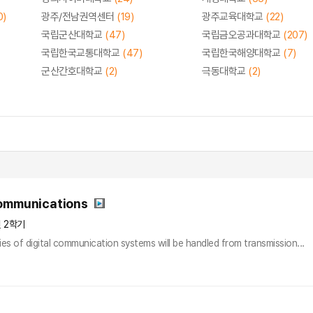
0)
광주/전남권역센터
(19)
광주교육대학교
(22)
국립군산대학교
(47)
국립금오공과대학교
(207)
국립한국교통대학교
(47)
국립한국해양대학교
(7)
군산간호대학교
(2)
극동대학교
(2)
Communications
년 2학기
ries of digital communication systems will be handled from transmission...