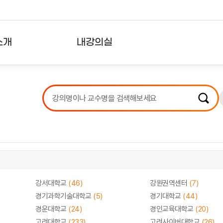
소개
내강의실
?
강의리스트
수강확인증강의
사용자의견
내강의클립
강서대학교
(46)
강원권역센터
(7)
경기과학기술대학교
(5)
경기대학교
(44)
경운대학교
(24)
경인교육대학교
(20)
고려대학교
(233)
고려사이버대학교
(26)