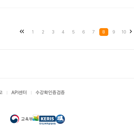
1
2
3
4
5
6
7
8
9
10
고
API센터
수강확인증검증