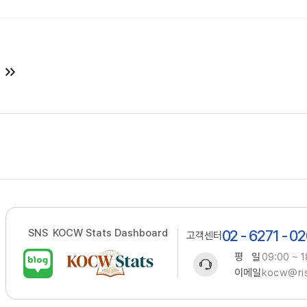
SNS
KOCW Stats Dashboard
02 - 6271 - 0
고객센터
평 일
09:00 ~ 1
이메일
kocw@ris