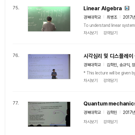
Linear Algebra
75.
경북대학교
최병조
2017
To understand linear system 
차시보기
강의담기
시각심리 및 디스플레이
76.
경북대학교
김학린, 송규익, 
* This lecture will be given 
차시보기
강의담기
Quantum mechanics
77.
경북대학교
김학린
2017
차시보기
강의담기