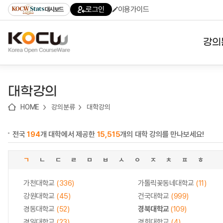
로
로
로
바
로그인
이용가이드
대시보드
가
가
가
로
기
기
기
가
(skip
기
to
강의
content)
대학
대학강의
기관
HOME
강의분류
대학강의
전공
전국
194
개 대학에서 제공한
15,515
개의 대학 강의를 만나보세요!
테마
ㄱ
ㄴ
ㄷ
ㄹ
ㅁ
ㅂ
ㅅ
ㅇ
ㅈ
ㅊ
ㅍ
ㅎ
가천대학교
(336)
가톨릭꽃동네대학교
(11)
강원대학교
(45)
건국대학교
(999)
경동대학교
(52)
경북대학교
(109)
경일대학교
(23)
경희대학교
(4)