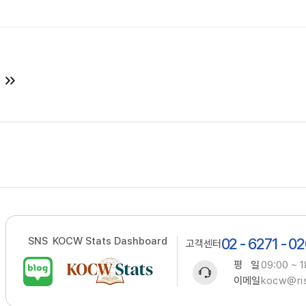
SNS
KOCW Stats Dashboard
02 - 6271 - 0
고객센터
평 일
09:00 ~ 1
이메일
kocw@ris