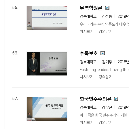
무역학원론
55.
경북대학교
김성룡
2018
우리나라는 무역 의존도가 매우 높
차시보기
강의담기
수목보호
56.
경북대학교
김기우
2018
Fostering leaders having the
차시보기
강의담기
한국민주주의론
57.
경북대학교
강우진
2018
이 과목은 한국 민주주의의 기원과
차시보기
강의담기