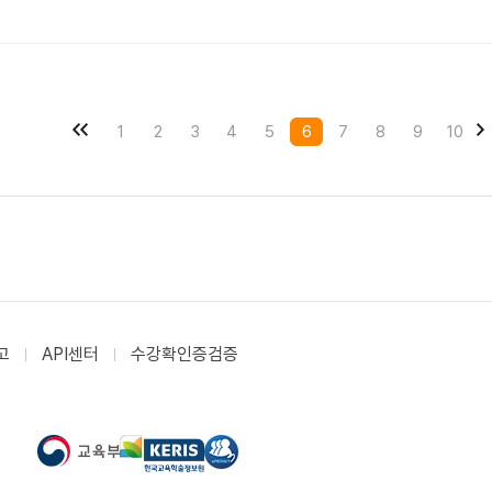
1
2
3
4
5
6
7
8
9
10
고
API센터
수강확인증검증