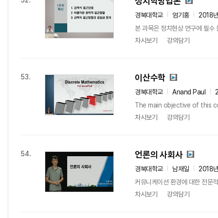
정치학방법론
52.
경북대학교
엄기홍
2018
본 과목은 정치현상 연구에 필수 
차시보기
강의담기
이산수학
53.
경북대학교
Anand Paul
The main objective of this c
차시보기
강의담기
언론의 사회사
54.
경북대학교
남재일
2018
커뮤니케이션 환경에 대한 전문적
차시보기
강의담기