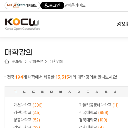
로
로
로
바
로그인
이용가이드
대시보드
가
가
가
로
기
기
기
가
(skip
기
to
강의
content)
대학
대학강의
기관
HOME
강의분류
대학강의
전공
전국
194
개 대학에서 제공한
15,515
개의 대학 강의를 만나보세요!
테마
ㄱ
ㄴ
ㄷ
ㄹ
ㅁ
ㅂ
ㅅ
ㅇ
ㅈ
ㅊ
ㅍ
ㅎ
가천대학교
(336)
가톨릭꽃동네대학교
(11)
강원대학교
(45)
건국대학교
(999)
경동대학교
(52)
경북대학교
(109)
경일대학교
(23)
경희대학교
(4)