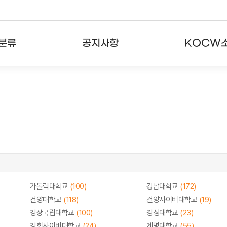
분류
공지사항
KOCW
강의
공지사항
KOCW란
강의
뉴스레터
활용안내
분야
주요통계현황
발자취
강의
서비스도움말
고객센터
가톨릭대학교
(100)
강남대학교
(172)
건양대학교
(118)
건양사이버대학교
(19)
경상국립대학교
(100)
경성대학교
(23)
경희사이버대학교
(24)
계명대학교
(55)