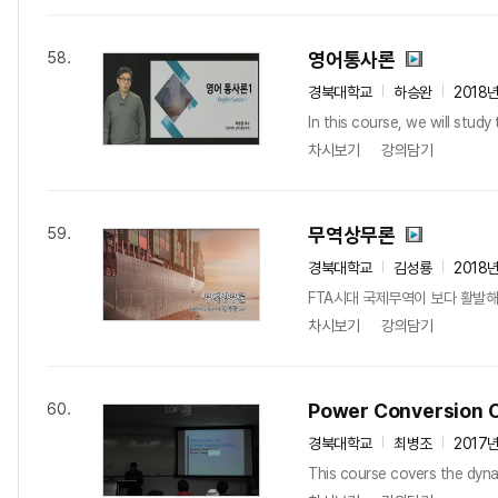
영어통사론
58.
경북대학교
하승완
2018
In this course, we will study
차시보기
강의담기
무역상무론
59.
경북대학교
김성룡
2018
FTA시대 국제무역이 보다 활발해
차시보기
강의담기
Power Conversion C
60.
경북대학교
최병조
2017
This course covers the dyna