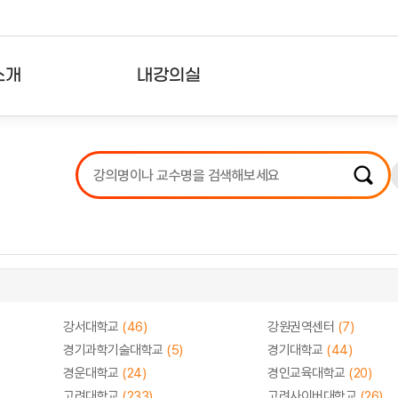
소개
내강의실
?
강의리스트
수강확인증강의
사용자의견
내강의클립
강서대학교
(46)
강원권역센터
(7)
경기과학기술대학교
(5)
경기대학교
(44)
경운대학교
(24)
경인교육대학교
(20)
고려대학교
(233)
고려사이버대학교
(26)