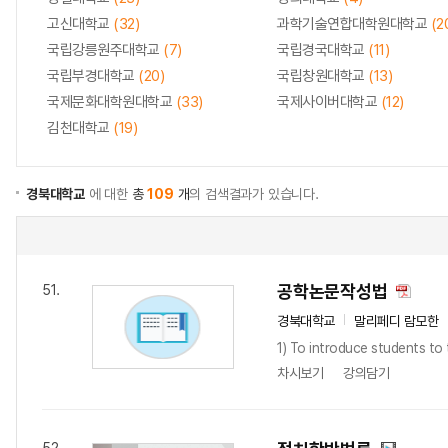
고신대학교
(32)
과학기술연합대학원대학교
(2
국립강릉원주대학교
(7)
국립경국대학교
(11)
국립부경대학교
(20)
국립창원대학교
(13)
국제문화대학원대학교
(33)
국제사이버대학교
(12)
김천대학교
(19)
경북대학교
에 대한
총
109
개
의 검색결과가 있습니다.
공학논문작성법
51.
경북대학교
말리페디 람모한
1) To introduce students to 
차시보기
강의담기