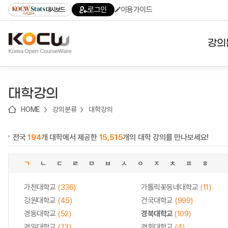
로
로
로
바
로그인
이용가이드
대시보드
가
가
가
로
기
기
기
가
(skip
기
to
강의
content)
대학
대학강의
기관
HOME
강의분류
대학강의
전공
전국
194
개 대학에서 제공한
15,515
개의 대학 강의를 만나보세요!
테마
ㄱ
ㄴ
ㄷ
ㄹ
ㅁ
ㅂ
ㅅ
ㅇ
ㅈ
ㅊ
ㅍ
ㅎ
가천대학교
(336)
가톨릭꽃동네대학교
(11)
강원대학교
(45)
건국대학교
(999)
경동대학교
(52)
경북대학교
(109)
경일대학교
(23)
경희대학교
(4)