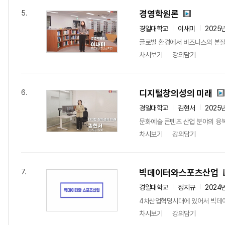
경영학원론
5.
경일대학교
이새미
2025
글로벌 환경에서 비즈니스의 본질을
차시보기
강의담기
디지털창의성의 미래
6.
경일대학교
김현서
2025
문화예술 콘텐츠 산업 분야의 융복
차시보기
강의담기
빅데이터와스포츠산업
7.
경일대학교
정지규
2024
4차산업혁명시대에 있어서 빅데이터는
차시보기
강의담기