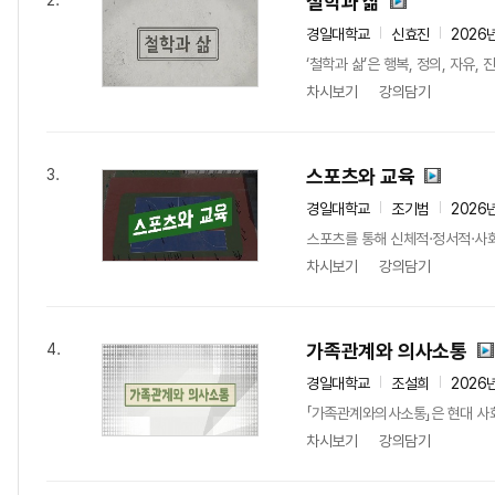
철학과 삶
2.
경일대학교
신효진
2026
‘철학과 삶’은 행복, 정의, 자유
차시보기
강의담기
스포츠와 교육
3.
경일대학교
조기범
2026
스포츠를 통해 신체적·정서적·사회
차시보기
강의담기
가족관계와 의사소통
4.
경일대학교
조설희
2026
「가족관계와의사소통」은 현대 사회
차시보기
강의담기