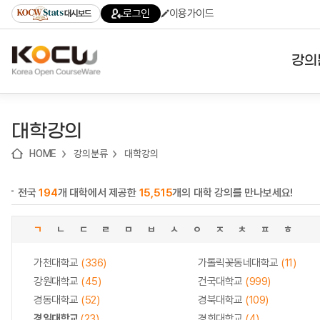
로
로
로
바
로그인
이용가이드
대시보드
가
가
가
로
기
기
기
가
(skip
기
to
강의
content)
대학
대학강의
기관
HOME
강의분류
대학강의
전공
전국
194
개 대학에서 제공한
15,515
개의 대학 강의를 만나보세요!
테마
ㄱ
ㄴ
ㄷ
ㄹ
ㅁ
ㅂ
ㅅ
ㅇ
ㅈ
ㅊ
ㅍ
ㅎ
가천대학교
(336)
가톨릭꽃동네대학교
(11)
강원대학교
(45)
건국대학교
(999)
경동대학교
(52)
경북대학교
(109)
경일대학교
(23)
경희대학교
(4)