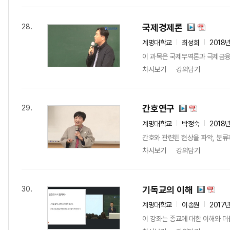
국제경제론
28.
계명대학교
최성희
2018
이 과목은 국제무역론과 극제금융
차시보기
강의담기
간호연구
29.
계명대학교
박정숙
2018
간호와 관련된 현상을 파악, 분류
차시보기
강의담기
기독교의 이해
30.
계명대학교
이종원
2017
이 강좌는 종교에 대한 이해와 더