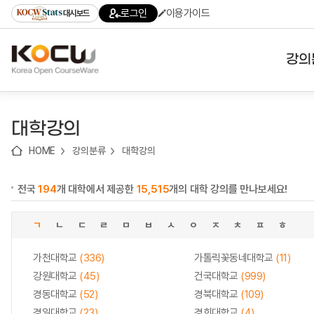
로
로
로
바
로그인
이용가이드
대시보드
가
가
가
로
기
기
기
가
(skip
기
to
강의
content)
대학
대학강의
기관
HOME
강의분류
대학강의
전공
전국
194
개 대학에서 제공한
15,515
개의 대학 강의를 만나보세요!
테마
ㄱ
ㄴ
ㄷ
ㄹ
ㅁ
ㅂ
ㅅ
ㅇ
ㅈ
ㅊ
ㅍ
ㅎ
가천대학교
(336)
가톨릭꽃동네대학교
(11)
강원대학교
(45)
건국대학교
(999)
경동대학교
(52)
경북대학교
(109)
경일대학교
(23)
경희대학교
(4)