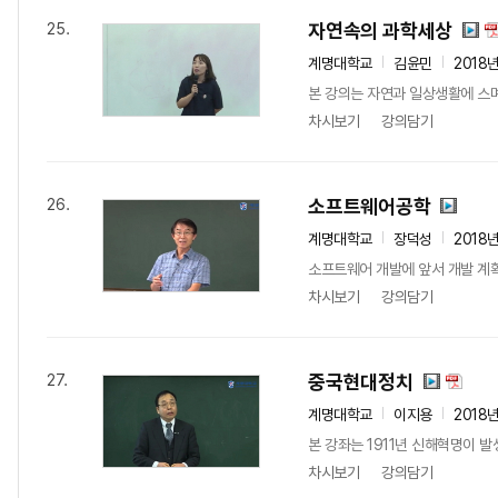
자연속의 과학세상
25.
계명대학교
김윤민
2018
본 강의는 자연과 일상생활에 스며
차시보기
강의담기
소프트웨어공학
26.
계명대학교
장덕성
2018
소프트웨어 개발에 앞서 개발 계획,
차시보기
강의담기
중국현대정치
27.
계명대학교
이지용
2018
본 강좌는 1911년 신해혁명이 
차시보기
강의담기