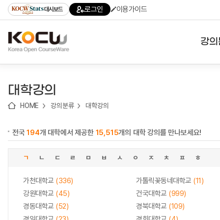
로
로
로
바
로그인
이용가이드
대시보드
가
가
가
로
기
기
기
가
(skip
기
to
강의
content)
대학
대학강의
기관
HOME
강의분류
대학강의
전공
전국
194
개 대학에서 제공한
15,515
개의 대학 강의를 만나보세요!
테마
ㄱ
ㄴ
ㄷ
ㄹ
ㅁ
ㅂ
ㅅ
ㅇ
ㅈ
ㅊ
ㅍ
ㅎ
가천대학교
(336)
가톨릭꽃동네대학교
(11)
강원대학교
(45)
건국대학교
(999)
경동대학교
(52)
경북대학교
(109)
경일대학교
(23)
경희대학교
(4)