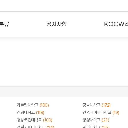
분류
공지사항
KOCW
강의
공지사항
KOCW란
강의
뉴스레터
활용안내
분야
주요통계현황
발자취
강의
서비스도움말
고객센터
가톨릭대학교
(100)
강남대학교
(172)
건양대학교
(118)
건양사이버대학교
(19)
경상국립대학교
(100)
경성대학교
(23)
경희사이버대학교
(24)
계명대학교
(55)