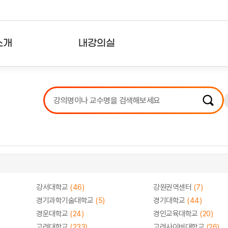
소개
내강의실
?
강의리스트
수강확인증강의
사용자의견
내강의클립
강서대학교
(46)
강원권역센터
(7)
경기과학기술대학교
(5)
경기대학교
(44)
경운대학교
(24)
경인교육대학교
(20)
고려대학교
(233)
고려사이버대학교
(26)