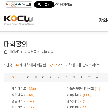
로
로
로
바
로그인
이용가이드
대시보드
가
가
가
로
기
기
기
가
(skip
기
to
강의
content)
대학
대학강의
기관
HOME
강의분류
대학강의
전공
전국
194
개 대학에서 제공한
15,515
개의 대학 강의를 만나보세요!
테마
ㄱ
ㄴ
ㄷ
ㄹ
ㅁ
ㅂ
ㅅ
ㅇ
ㅈ
ㅊ
ㅍ
ㅎ
가천대학교
(336)
가톨릭꽃동네대학교
(11)
강원대학교
(45)
건국대학교
(999)
경동대학교
(52)
경북대학교
(109)
경일대학교
(23)
경희대학교
(4)