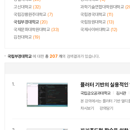
고신대학교
(32)
과학기술연합대학원대학교
(2
국립강릉원주대학교
(7)
국립경국대학교
(11)
국립부경대학교
(20)
국립창원대학교
(13)
국제문화대학원대학교
(33)
국제사이버대학교
(12)
김천대학교
(19)
국립부경대학교
에 대한
총
207
개
의 검색결과가 있습니다.
플러터 기반의 실용적인 
1.
국립금오공과대학교
김시관
본 강의에서는 플러터 기반 멀티
차시보기
강의담기