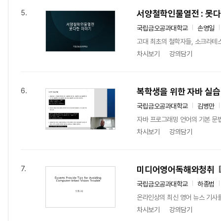
서양철학인물열전 : 못
5.
국립금오공과대학교
손영일
고대 최초의 철학자들, 소크라테
차시보기
강의담기
복학생을 위한 자바 실습
6.
국립금오공과대학교
김병만
자바 프로그래밍 언어의 기본 문법
차시보기
강의담기
미디어영어독해와청취
7.
국립금오공과대학교
하종범
온라인상의 최신 영어 뉴스 기사를
차시보기
강의담기