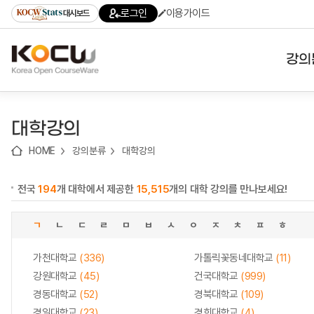
로
로
로
바
로그인
이용가이드
대시보드
가
가
가
로
기
기
기
가
(skip
기
to
강의
content)
대학
대학강의
기관
HOME
강의분류
대학강의
전공
전국
194
개 대학에서 제공한
15,515
개의 대학 강의를 만나보세요!
테마
ㄱ
ㄴ
ㄷ
ㄹ
ㅁ
ㅂ
ㅅ
ㅇ
ㅈ
ㅊ
ㅍ
ㅎ
가천대학교
(336)
가톨릭꽃동네대학교
(11)
강원대학교
(45)
건국대학교
(999)
경동대학교
(52)
경북대학교
(109)
경일대학교
(23)
경희대학교
(4)