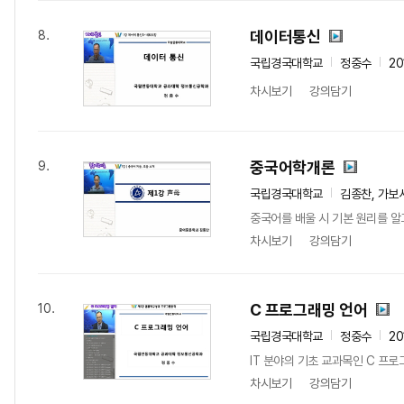
데이터통신
8.
국립경국대학교
정중수
20
차시보기
강의담기
중국어학개론
9.
국립경국대학교
김종찬, 가보
중국어를 배울 시 기본 원리를 알
차시보기
강의담기
C 프로그래밍 언어
10.
국립경국대학교
정중수
20
IT 분야의 기초 교과목인 C 프
차시보기
강의담기