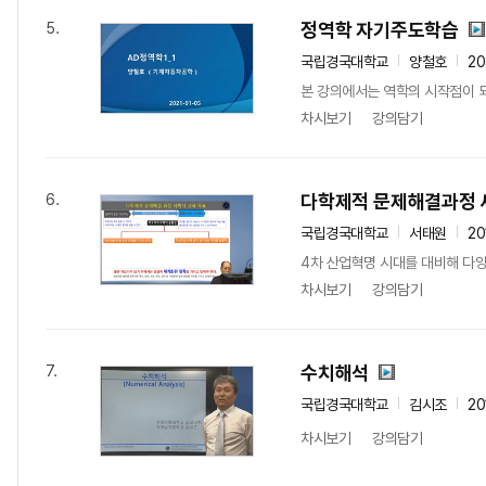
정역학 자기주도학습
5.
국립경국대학교
양철호
2
본 강의에서는 역학의 시작점이 
차시보기
강의담기
다학제적 문제해결과정 
6.
국립경국대학교
서태원
20
4차 산업혁명 시대를 대비해 다양
차시보기
강의담기
수치해석
7.
국립경국대학교
김시조
20
차시보기
강의담기