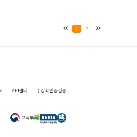
1
2
고
API센터
수강확인증검증