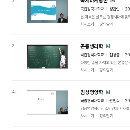
국제마케팅론
2.
국립경국대학교
정갑연
20
본 과목은 글로벌 경쟁시대에 맞춰
차시보기
강의담기
곤충생리학
3.
국립경국대학교
김용균
20
다양한 종을 가지고 있는 곤충은 
차시보기
강의담기
임상영양학
4.
국립경국대학교
권인숙
2
임상영양학이란 일반인과 환자를 
차시보기
강의담기