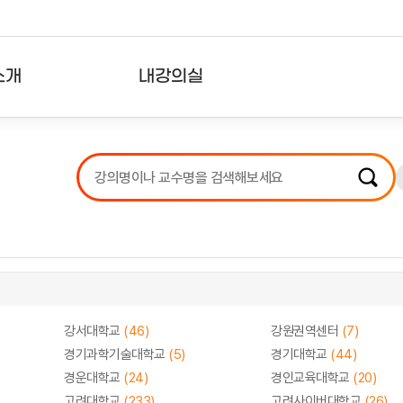
소개
내강의실
?
강의리스트
수강확인증강의
사용자의견
내강의클립
강서대학교
(46)
강원권역센터
(7)
경기과학기술대학교
(5)
경기대학교
(44)
경운대학교
(24)
경인교육대학교
(20)
고려대학교
(233)
고려사이버대학교
(26)