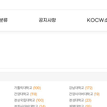
분류
공지사항
KOCW
강의
공지사항
KOCW란
강의
뉴스레터
활용안내
분야
주요통계현황
발자취
강의
서비스도움말
고객센터
가톨릭대학교
(100)
강남대학교
(172)
건양대학교
(118)
건양사이버대학교
(19)
경상국립대학교
(100)
경성대학교
(23)
경희사이버대학교
(24)
계명대학교
(55)