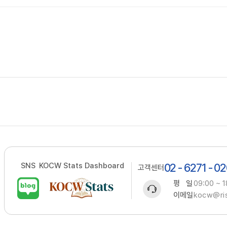
SNS
KOCW Stats Dashboard
02 - 6271 - 0
고객센터
평 일
09:00 ~ 1
이메일
kocw@ris