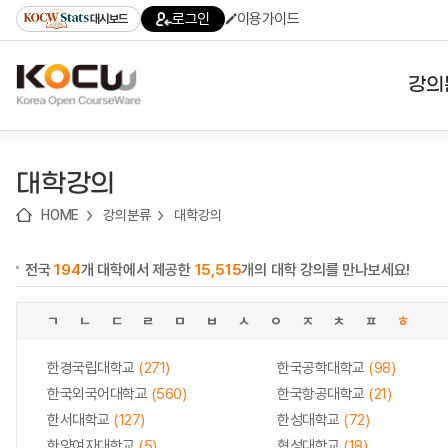
로
로
로
바
로그인
이용가이드
대시보드
가
가
가
로
기
기
기
가
(skip
기
to
강의
content)
대학
대학강의
기관
HOME
강의분류
대학강의
전공
전국
194
개 대학에서 제공한
15,515
개의 대학 강의를 만나보세요!
테마
ㄱ
ㄴ
ㄷ
ㄹ
ㅁ
ㅂ
ㅅ
ㅇ
ㅈ
ㅊ
ㅍ
ㅎ
한경국립대학교
(271)
한국공학대학교
(98)
한국외국어대학교
(560)
한국항공대학교
(21)
한서대학교
(127)
한성대학교
(72)
한양여자대학교
(5)
협성대학교
(18)