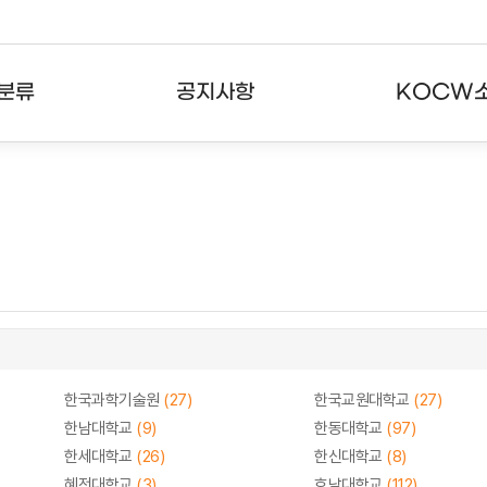
분류
공지사항
KOCW
강의
공지사항
KOCW란
강의
뉴스레터
활용안내
분야
주요통계현황
발자취
강의
서비스도움말
고객센터
한국과학기술원
(27)
한국교원대학교
(27)
한남대학교
(9)
한동대학교
(97)
한세대학교
(26)
한신대학교
(8)
혜전대학교
(3)
호남대학교
(112)