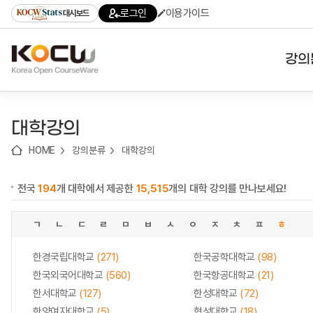
로
로
로
바
로그인
이용가이드
대시보드
가
가
가
로
기
기
기
가
(skip
기
to
강의
content)
대학
대학강의
기관
HOME
강의분류
대학강의
전공
전국
194
개 대학에서 제공한
15,515
개의 대학 강의를 만나보세요!
테마
ㄱ
ㄴ
ㄷ
ㄹ
ㅁ
ㅂ
ㅅ
ㅇ
ㅈ
ㅊ
ㅍ
ㅎ
한경국립대학교
(271)
한국공학대학교
(98)
한국외국어대학교
(560)
한국항공대학교
(21)
한서대학교
(127)
한성대학교
(72)
한양여자대학교
(5)
협성대학교
(18)