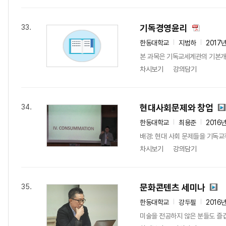
기독경영윤리
33.
한동대학교
지범하
2017
본 과목은 기독교세계관의 기본개
차시보기
강의담기
현대사회문제와 창업
34.
한동대학교
최용준
2016
배경: 현대 사회 문제들을 기독교
차시보기
강의담기
문화콘텐츠 세미나
35.
한동대학교
강두필
2016
미술을 전공하지 않은 분들도 즐겁