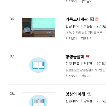
차시보기
강의담기
기독교세계관
36.
한동대학교
최용준
2016
배경: 인간의 삶의 기저를 이루는 
차시보기
강의담기
항생물질학
37.
한동대학교
곽진환
2016
항생물질은 감염질환의 치료뿐만 아
차시보기
강의담기
영상의 이해
38.
한동대학교
강두필
2016