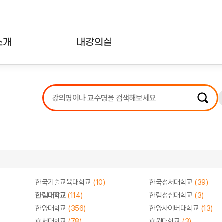
소개
내강의실
?
강의리스트
수강확인증강의
사용자의견
내강의클립
한국기술교육대학교
(10)
한국성서대학교
(39)
한림대학교
(114)
한림성심대학교
(3)
한양대학교
(356)
한양사이버대학교
(13)
호서대학교
(78)
호원대학교
(3)