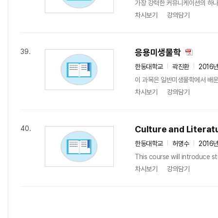
가장 강력한 커뮤니케이션의 하나인
차시보기
강의담기
응용미생물학
39.
한동대학교
곽진환
2016
이 과목은 일반미생물학에서 배운 
차시보기
강의담기
Culture and Literat
40.
한동대학교
허명수
2016
This course will introduce s
차시보기
강의담기