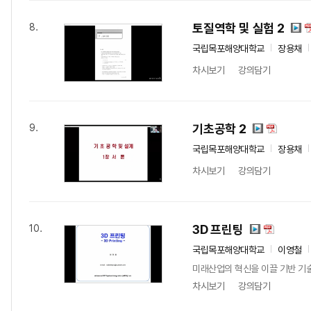
토질역학 및 실험 2
8.
국립목포해양대학교
장용채
차시보기
강의담기
기초공학 2
9.
국립목포해양대학교
장용채
차시보기
강의담기
3D 프린팅
10.
국립목포해양대학교
이영철
미래산업의 혁신을 이끌 기반 기술
차시보기
강의담기