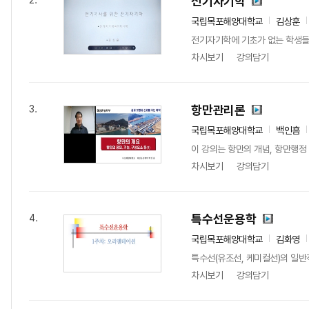
전기자기학
2.
국립목포해양대학교
김상훈
전기자기학에 기초가 없는 학생들이
차시보기
강의담기
항만관리론
3.
국립목포해양대학교
백인흠
이 강의는 항만의 개념, 항만행정 
차시보기
강의담기
특수선운용학
4.
국립목포해양대학교
김화영
특수선(유조선, 케미컬선)의 일반적
차시보기
강의담기