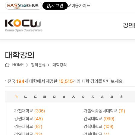
로
로
로
바
로그인
이용가이드
대시보드
가
가
가
로
기
기
기
가
(skip
기
to
강의
content)
대학
대학강의
기관
HOME
강의분류
대학강의
전공
전국
194
개 대학에서 제공한
15,515
개의 대학 강의를 만나보세요!
테마
ㄱ
ㄴ
ㄷ
ㄹ
ㅁ
ㅂ
ㅅ
ㅇ
ㅈ
ㅊ
ㅍ
ㅎ
가천대학교
(336)
가톨릭꽃동네대학교
(11)
강원대학교
(45)
건국대학교
(999)
경동대학교
(52)
경북대학교
(109)
경일대학교
(23)
경희대학교
(4)