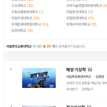
고신대학교
(32)
과학기술연합대학원대학교
(2
국립강릉원주대학교
(7)
국립경국대학교
(11)
국립부경대학교
(20)
국립창원대학교
(13)
국제문화대학원대학교
(33)
국제사이버대학교
(12)
김천대학교
(19)
국립한국교통대학교
에 대한
총
26
개
의 검색결과가 있습니다.
해양 기상학
1.
국립목포해양대학교
김화영
선박의 안전 운항을 책임지는 항해
차시보기
강의담기