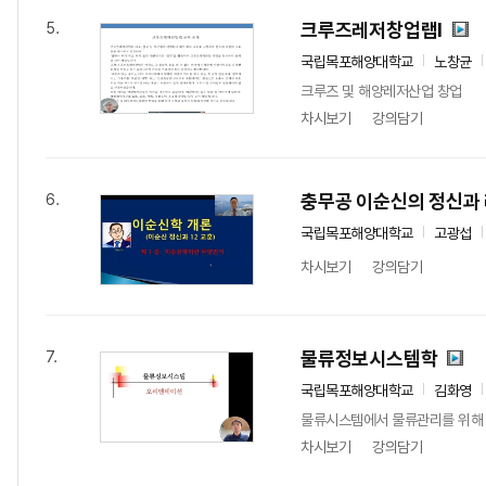
크루즈레저창업랩I
5.
국립목포해양대학교
노창균
크루즈 및 해양레저산업 창업
차시보기
강의담기
충무공 이순신의 정신과
6.
국립목포해양대학교
고광섭
차시보기
강의담기
물류정보시스템학
7.
국립목포해양대학교
김화영
물류시스템에서 물류관리를 위해 
차시보기
강의담기