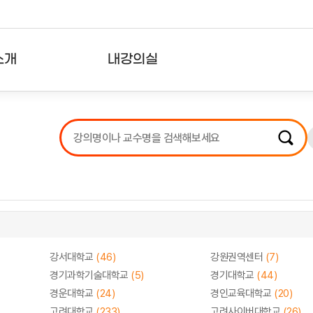
소개
내강의실
?
강의리스트
수강확인증강의
사용자의견
내강의클립
강서대학교
(46)
강원권역센터
(7)
경기과학기술대학교
(5)
경기대학교
(44)
경운대학교
(24)
경인교육대학교
(20)
고려대학교
(233)
고려사이버대학교
(26)