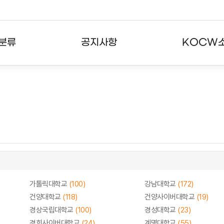
분류
공지사항
KOCW
강의
공지사항
KOCW란
강의
뉴스레터
활용안내
분야
주요통계현황
발자취
강의
서비스도움말
고객센터
가톨릭대학교
(100)
강남대학교
(172)
건양대학교
(118)
건양사이버대학교
(19)
경상국립대학교
(100)
경성대학교
(23)
경희사이버대학교
(24)
계명대학교
(55)