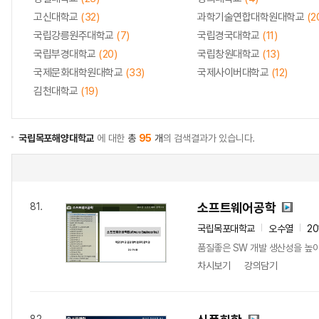
고신대학교
(32)
과학기술연합대학원대학교
(2
국립강릉원주대학교
(7)
국립경국대학교
(11)
국립부경대학교
(20)
국립창원대학교
(13)
국제문화대학원대학교
(33)
국제사이버대학교
(12)
김천대학교
(19)
국립목포해양대학교
에 대한
총
95
개
의 검색결과가 있습니다.
소프트웨어공학
81.
국립목포대학교
오수열
20
품질좋은 SW 개발 생산성을 높
차시보기
강의담기