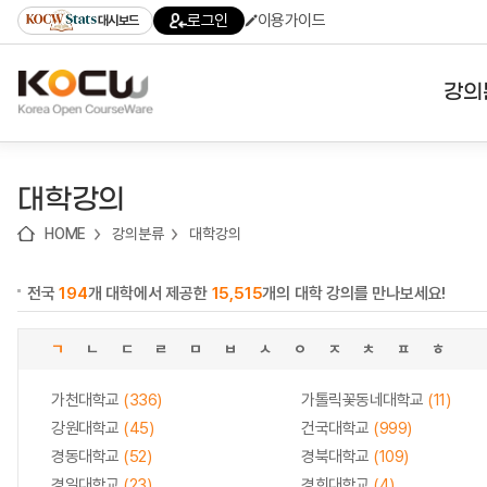
로
로
로
바
로그인
이용가이드
대시보드
가
가
가
로
기
기
기
가
(skip
기
to
강의
content)
대학
대학강의
기관
HOME
강의분류
대학강의
전공
전국
194
개 대학에서 제공한
15,515
개의 대학 강의를 만나보세요!
테마
ㄱ
ㄴ
ㄷ
ㄹ
ㅁ
ㅂ
ㅅ
ㅇ
ㅈ
ㅊ
ㅍ
ㅎ
가천대학교
(336)
가톨릭꽃동네대학교
(11)
강원대학교
(45)
건국대학교
(999)
경동대학교
(52)
경북대학교
(109)
경일대학교
(23)
경희대학교
(4)