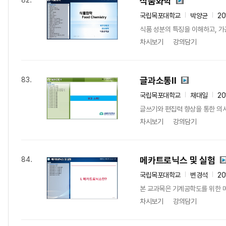
식품화학
82.
국립목포대학교
박양균
20
식품 성분의 특징을 이해하고, 가
차시보기
강의담기
글과소통II
83.
국립목포대학교
채대일
20
글쓰기와 편집력 향상을 통한 의
차시보기
강의담기
메카트로닉스 및 실험
84.
국립목포대학교
변경석
20
본 교과목은 기계공학도를 위한 
차시보기
강의담기