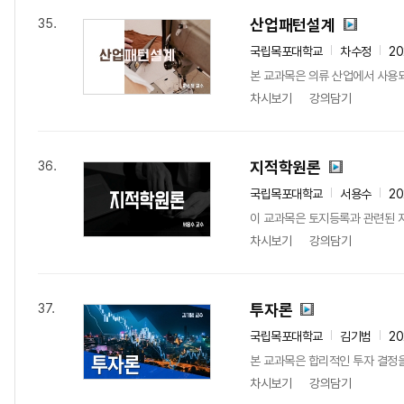
산업패턴설계
35.
국립목포대학교
차수정
2
본 교과목은 의류 산업에서 사용되는
차시보기
강의담기
지적학원론
36.
국립목포대학교
서용수
20
이 교과목은 토지등록과 관련된 
차시보기
강의담기
투자론
37.
국립목포대학교
김기범
2
본 교과목은 합리적인 투자 결정을
차시보기
강의담기