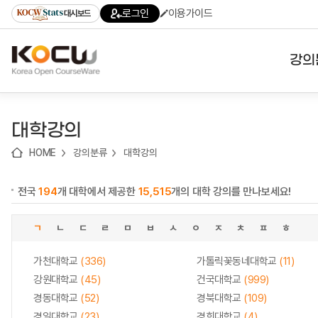
로
로
로
바
로그인
이용가이드
대시보드
가
가
가
로
기
기
기
가
(skip
기
to
강의
content)
대학
대학강의
기관
HOME
강의분류
대학강의
전공
전국
194
개 대학에서 제공한
15,515
개의 대학 강의를 만나보세요!
테마
ㄱ
ㄴ
ㄷ
ㄹ
ㅁ
ㅂ
ㅅ
ㅇ
ㅈ
ㅊ
ㅍ
ㅎ
가천대학교
(336)
가톨릭꽃동네대학교
(11)
강원대학교
(45)
건국대학교
(999)
경동대학교
(52)
경북대학교
(109)
경일대학교
(23)
경희대학교
(4)