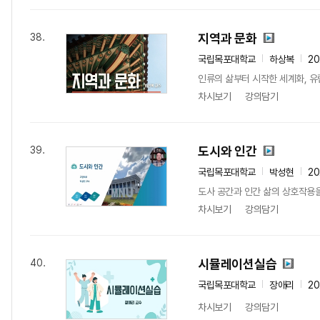
지역과 문화
38.
국립목포대학교
하상복
2
인류의 삶부터 시작한 세계화, 유
차시보기
강의담기
도시와 인간
39.
국립목포대학교
박성현
2
도사 공간과 인간 삶의 상호작용을
차시보기
강의담기
시뮬레이션실습
40.
국립목포대학교
장애리
2
차시보기
강의담기