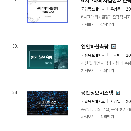
6시그마의사결정과 전략
32.
국립목포대학교
우형록
20
6시그마 의사결정과 전략적 사고 
차시보기
강의담기
연안하천측량
33.
국립목포대학교
이재빈
2
하천 및 해안 지역의 지형 과 수심
차시보기
강의담기
공간정보시스템
34.
국립목포대학교
박정일
2
공간데이터의 수집, 분석 및 시각화
차시보기
강의담기