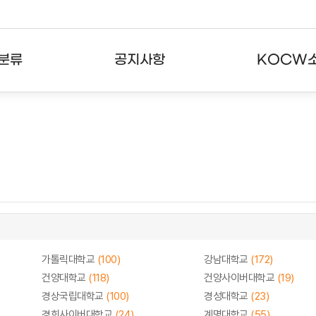
분류
공지사항
KOCW
강의
공지사항
KOCW란
강의
뉴스레터
활용안내
분야
주요통계현황
발자취
강의
서비스도움말
고객센터
가톨릭대학교
(100)
강남대학교
(172)
건양대학교
(118)
건양사이버대학교
(19)
경상국립대학교
(100)
경성대학교
(23)
경희사이버대학교
(24)
계명대학교
(55)