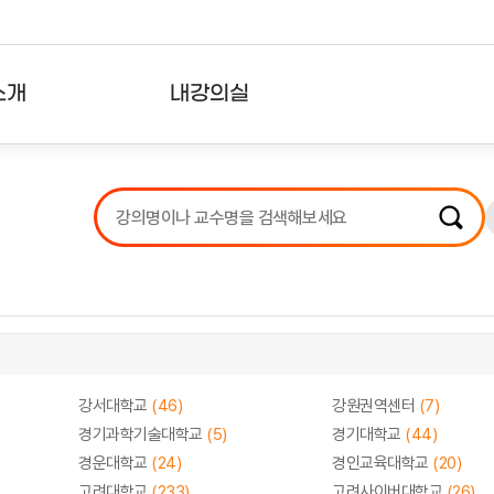
소개
내강의실
?
강의리스트
수강확인증강의
사용자의견
내강의클립
강서대학교
(46)
강원권역센터
(7)
경기과학기술대학교
(5)
경기대학교
(44)
경운대학교
(24)
경인교육대학교
(20)
고려대학교
(233)
고려사이버대학교
(26)