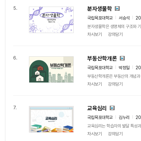
분자생물학
5.
국립목포대학교
서승석
2
분자생물학은 생명체의 구조와 기능
차시보기
강의담기
부동산학개론
6.
국립목포대학교
박정일
2
부동산학개론은 부동산의 개념과 특
차시보기
강의담기
교육심리
7.
국립목포대학교
김누리
2
교육심리는 학습자의 발달 특성과 학
차시보기
강의담기