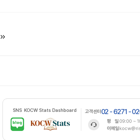
SNS
KOCW Stats Dashboard
02 - 6271 - 0
고객센터
평 일
09:00 ~ 1
이메일
kocw@ris