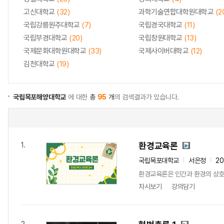
고신대학교
(32)
과학기술연합대학원대학교
(2
국립강릉원주대학교
(7)
국립경국대학교
(11)
국립부경대학교
(20)
국립창원대학교
(13)
국제문화대학원대학교
(33)
국제사이버대학교
(12)
김천대학교
(19)
국립목포해양대학교
에 대한
총
95
개
의 검색결과가 있습니다.
환경교육론
1.
국립목포대학교
서은정
2
환경교육론은 인간과 환경의 상호작
차시보기
강의담기