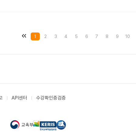
1
2
3
4
5
6
7
8
9
10
고
API센터
수강확인증검증