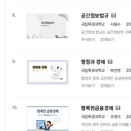
공간정보법규
8.
국립목포대학교
서용수
2
공간정보 법규는 공간정보의 구축,
차시보기
강의담기
행정과 경제
9.
국립목포대학교
박찬영
20
행정과 경제 교과목은 공공부문의 
차시보기
강의담기
행복한금융경제
10.
국립목포대학교
조영석
20
개인의 재무 관리와 금융 이해를 