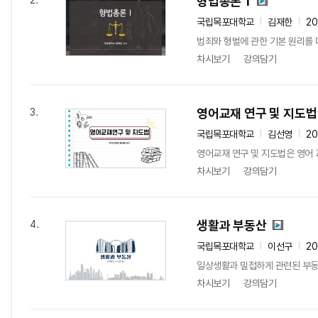
형법총론 1
2.
국립목포대학교
김재한
2
범죄와 형벌에 관한 기본 원리를 
차시보기
강의담기
영어교재 연구 및 지도법
3.
국립목포대학교
김선영
2
영어교재 연구 및 지도법은 영어 
차시보기
강의담기
생활과 부동산
4.
국립목포대학교
이선구
2
일상생활과 밀접하게 관련된 부동산
차시보기
강의담기