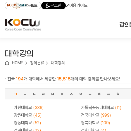
로
로
로
바
로그인
이용가이드
대시보드
가
가
가
로
기
기
기
가
(skip
기
to
강의
content)
대학
대학강의
기관
HOME
강의분류
대학강의
전공
전국
194
개 대학에서 제공한
15,515
개의 대학 강의를 만나보세요!
테마
ㄱ
ㄴ
ㄷ
ㄹ
ㅁ
ㅂ
ㅅ
ㅇ
ㅈ
ㅊ
ㅍ
ㅎ
가천대학교
(336)
가톨릭꽃동네대학교
(11)
강원대학교
(45)
건국대학교
(999)
경동대학교
(52)
경북대학교
(109)
경일대학교
(23)
경희대학교
(4)