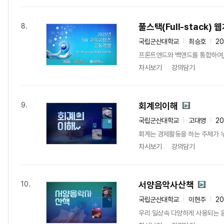
풀스택(Full-stack)
8.
국립군산대학교
최승호
2
프론트앤드와 백앤드를 통합하여,
차시보기
강의담기
회계의이해
9.
국립군산대학교
고대영
20
회계는 경제활동을 하는 주체가 누
차시보기
강의담기
서양음악사산책
10.
국립군산대학교
이현주
20
우리 일상속 다양하게 사용되는 