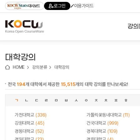
로
로
로
바
로그인
이용가이드
대시보드
가
가
가
로
기
기
기
가
(skip
기
to
강의
content)
대학
대학강의
기관
HOME
강의분류
대학강의
전공
전국
194
개 대학에서 제공한
15,515
개의 대학 강의를 만나보세요!
테마
ㄱ
ㄴ
ㄷ
ㄹ
ㅁ
ㅂ
ㅅ
ㅇ
ㅈ
ㅊ
ㅍ
ㅎ
가천대학교
(336)
가톨릭꽃동네대학교
(11)
강원대학교
(45)
건국대학교
(999)
경동대학교
(52)
경북대학교
(109)
경일대학교
(23)
경희대학교
(4)