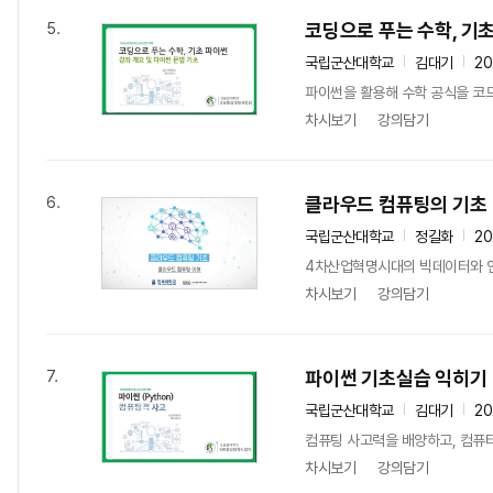
코딩으로 푸는 수학, 기
5.
국립군산대학교
김대기
2
파이썬을 활용해 수학 공식을 코드
차시보기
강의담기
클라우드 컴퓨팅의 기초
6.
국립군산대학교
정길화
2
4차산업혁명시대의 빅데이터와 인공
차시보기
강의담기
파이썬 기초실습 익히기
7.
국립군산대학교
김대기
2
컴퓨팅 사고력을 배양하고, 컴퓨
차시보기
강의담기