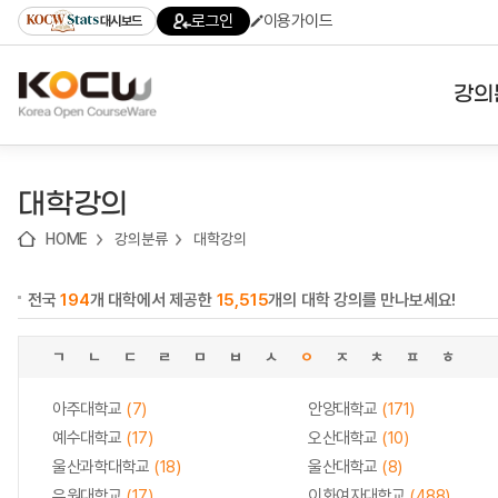
로
로
로
바
로그인
이용가이드
대시보드
가
가
가
로
기
기
기
가
(skip
기
to
강의
content)
대학
대학강의
기관
HOME
강의분류
대학강의
전공
전국
194
개 대학에서 제공한
15,515
개의 대학 강의를 만나보세요!
테마
ㄱ
ㄴ
ㄷ
ㄹ
ㅁ
ㅂ
ㅅ
ㅇ
ㅈ
ㅊ
ㅍ
ㅎ
아주대학교
(7)
안양대학교
(171)
예수대학교
(17)
오산대학교
(10)
울산과학대학교
(18)
울산대학교
(8)
유원대학교
(17)
이화여자대학교
(488)