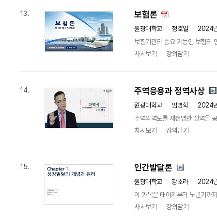
보험론
13.
원광대학교
정호일
2024
보험기관의 중요 기능인 보험의 인
차시보기
강의담기
주역응용과 정역사상
14.
원광대학교
임병학
2024
주역의역도를 재천명한 정역을 공부
차시보기
강의담기
인간발달론
15.
원광대학교
강소라
2024
이 과목은 태아기부터 노년기까지
차시보기
강의담기