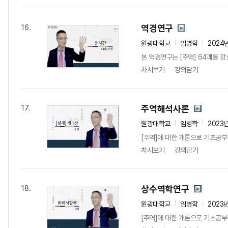
역경연구
16.
원광대학교
임병학
2024
본 역경연구는 [주역] 64괘를 강설하고자
차시보기
강의담기
주역해석사론
17.
원광대학교
임병학
2023
[주역]에 대한 개론으로 기초공부를
차시보기
강의담기
상수역학연구
18.
원광대학교
임병학
2023
[주역]에 대한 개론으로 기초공부를