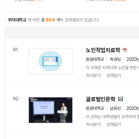
위덕대학교
에 대한
총
664
개
의 검색결과가 있습니다.
노인작업치료학
91.
원광대학교
최유임
2020
이 과목은 지역사회 노인을 위한 
차시보기
강의담기
글로벌인문학
92.
원광대학교
남유선
2020
이 강좌는 대학생들이 갖추어야 할
차시보기
강의담기