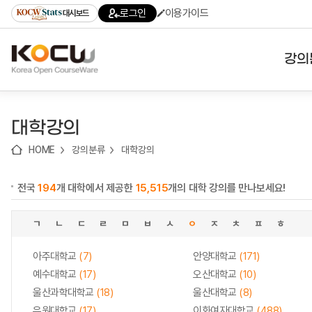
로
로
로
바
로그인
이용가이드
대시보드
가
가
가
로
기
기
기
가
(skip
기
to
강의
content)
대학
대학강의
기관
HOME
강의분류
대학강의
전공
전국
194
개 대학에서 제공한
15,515
개의 대학 강의를 만나보세요!
테마
ㄱ
ㄴ
ㄷ
ㄹ
ㅁ
ㅂ
ㅅ
ㅇ
ㅈ
ㅊ
ㅍ
ㅎ
아주대학교
(7)
안양대학교
(171)
예수대학교
(17)
오산대학교
(10)
울산과학대학교
(18)
울산대학교
(8)
유원대학교
(17)
이화여자대학교
(488)