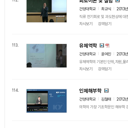
회로이론 및 실험
112.
건양대학교
최규식
2013
직류 전기회로 및 과도현상에 대한
차시보기
강의담기
유체역학
113.
건양대학교
윤여진
2013
유체역학의 기본인 단위,차원,물
차시보기
강의담기
인체해부학
114.
건양대학교
김철태
2012
의학의 가장 기초학문인 해부학 