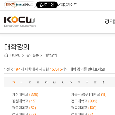
로
로
로
바
로그인
이용가이드
대시보드
가
가
가
로
기
기
기
가
(skip
기
to
강의
content)
대학
대학강의
기관
HOME
강의분류
대학강의
전공
전국
194
개 대학에서 제공한
15,515
개의 대학 강의를 만나보세요!
테마
ㄱ
ㄴ
ㄷ
ㄹ
ㅁ
ㅂ
ㅅ
ㅇ
ㅈ
ㅊ
ㅍ
ㅎ
가천대학교
(336)
가톨릭꽃동네대학교
(11)
강원대학교
(45)
건국대학교
(999)
경동대학교
(52)
경북대학교
(109)
경일대학교
(23)
경희대학교
(4)