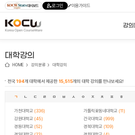
로
로
로
바
로그인
이용가이드
대시보드
가
가
가
로
기
기
기
가
(skip
기
to
강의
content)
대학
대학강의
기관
HOME
강의분류
대학강의
전공
전국
194
개 대학에서 제공한
15,515
개의 대학 강의를 만나보세요!
테마
ㄱ
ㄴ
ㄷ
ㄹ
ㅁ
ㅂ
ㅅ
ㅇ
ㅈ
ㅊ
ㅍ
ㅎ
가천대학교
(336)
가톨릭꽃동네대학교
(11)
강원대학교
(45)
건국대학교
(999)
경동대학교
(52)
경북대학교
(109)
경일대학교
(23)
경희대학교
(4)