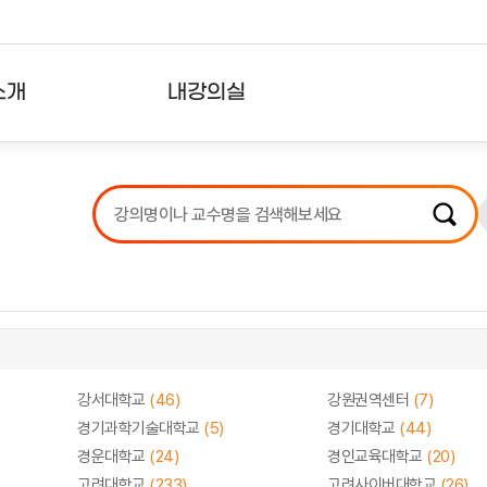
소개
내강의실
?
강의리스트
수강확인증강의
사용자의견
내강의클립
강서대학교
(46)
강원권역센터
(7)
경기과학기술대학교
(5)
경기대학교
(44)
경운대학교
(24)
경인교육대학교
(20)
고려대학교
(233)
고려사이버대학교
(26)