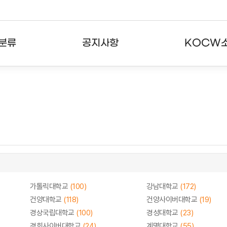
분류
공지사항
KOCW
강의
공지사항
KOCW란
강의
뉴스레터
활용안내
분야
주요통계현황
발자취
강의
서비스도움말
고객센터
가톨릭대학교
(100)
강남대학교
(172)
건양대학교
(118)
건양사이버대학교
(19)
경상국립대학교
(100)
경성대학교
(23)
경희사이버대학교
(24)
계명대학교
(55)