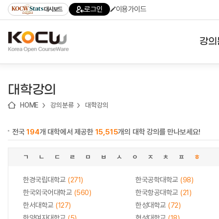
로
로
로
바
로그인
이용가이드
대시보드
가
가
가
로
기
기
기
가
(skip
기
to
강의
content)
대학
대학강의
기관
HOME
강의분류
대학강의
전공
전국
194
개 대학에서 제공한
15,515
개의 대학 강의를 만나보세요!
테마
ㄱ
ㄴ
ㄷ
ㄹ
ㅁ
ㅂ
ㅅ
ㅇ
ㅈ
ㅊ
ㅍ
ㅎ
한경국립대학교
(271)
한국공학대학교
(98)
한국외국어대학교
(560)
한국항공대학교
(21)
한서대학교
(127)
한성대학교
(72)
한양여자대학교
(5)
협성대학교
(18)