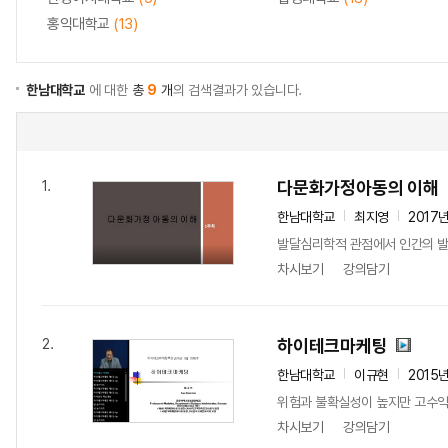
홍익대학교
(13)
한남대학교
에 대한
총
9
개
의 검색결과가 있습니다.
다문화가정아동의 이해
1.
한남대학교
최지영
2017
발달심리학적 관점에서 인간의 발달
차시보기
강의담기
하이테크마케팅
2.
한남대학교
이규현
2015
위험과 불확실성이 높지만 고수익이
차시보기
강의담기