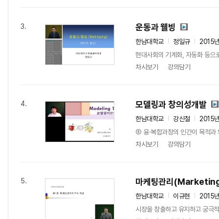
운동과 웰빙
3.
한남대학교
정일규
2015
현대사회의 기계화, 자동화 등으로
차시보기
강의담기
모델링과 창의성개발
4.
한남대학교
강신철
2015
⑤ 융·복합과창의 인간이 목적과 
차시보기
강의담기
마케팅관리(Marketing
5.
한남대학교
이규현
2015
시장을 창출하고 유지하고 궁극적으