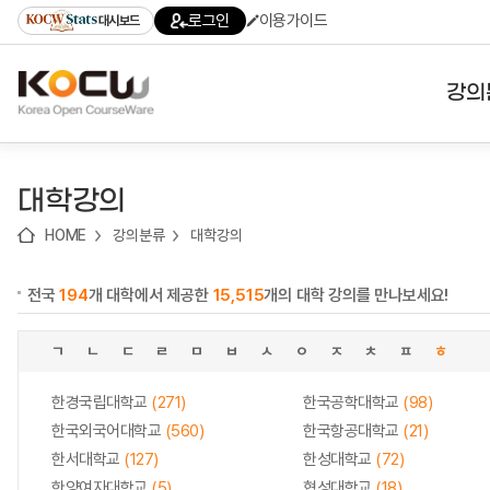
로
로
로
바
로그인
이용가이드
대시보드
가
가
가
로
기
기
기
가
(skip
기
to
강의
content)
대학
대학강의
기관
HOME
강의분류
대학강의
전공
전국
194
개 대학에서 제공한
15,515
개의 대학 강의를 만나보세요!
테마
ㄱ
ㄴ
ㄷ
ㄹ
ㅁ
ㅂ
ㅅ
ㅇ
ㅈ
ㅊ
ㅍ
ㅎ
한경국립대학교
(271)
한국공학대학교
(98)
한국외국어대학교
(560)
한국항공대학교
(21)
한서대학교
(127)
한성대학교
(72)
한양여자대학교
(5)
협성대학교
(18)