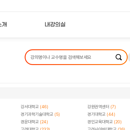
소개
내강의실
?
강의리스트
수강확인증강의
사용자의견
내강의클립
강서대학교
(46)
강원권역센터
(7)
경기과학기술대학교
(5)
경기대학교
(44)
경운대학교
(24)
경인교육대학교
(20)
고려대학교
(233)
고려사이버대학교
(26)