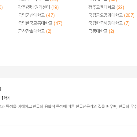
0)
광주/전남권역센터
(19)
광주교육대학교
(22)
국립군산대학교
(47)
국립금오공과대학교
(207)
국립한국교통대학교
(47)
국립한국해양대학교
(7)
군산간호대학교
(2)
극동대학교
(2)
년 1학기
성과 특성을 이해하고 한글의 융합적 특성에 따른 한글전문가의 길을 배우며, 한글의 우