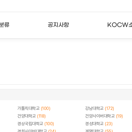
분류
공지사항
KOCW
강의
공지사항
KOCW란
강의
뉴스레터
활용안내
분야
주요통계현황
발자취
강의
서비스도움말
고객센터
가톨릭대학교
(100)
강남대학교
(172)
건양대학교
(118)
건양사이버대학교
(19)
경상국립대학교
(100)
경성대학교
(23)
경희사이버대학교
(24)
계명대학교
(55)