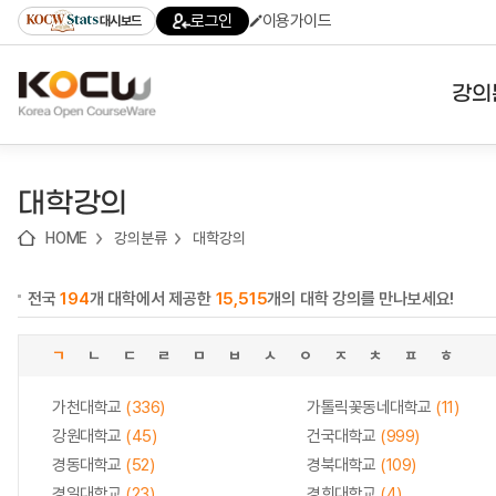
로
로
로
바
로그인
이용가이드
대시보드
가
가
가
로
기
기
기
가
(skip
기
to
강의
content)
대학
대학강의
기관
HOME
강의분류
대학강의
전공
전국
194
개 대학에서 제공한
15,515
개의 대학 강의를 만나보세요!
테마
ㄱ
ㄴ
ㄷ
ㄹ
ㅁ
ㅂ
ㅅ
ㅇ
ㅈ
ㅊ
ㅍ
ㅎ
가천대학교
(336)
가톨릭꽃동네대학교
(11)
강원대학교
(45)
건국대학교
(999)
경동대학교
(52)
경북대학교
(109)
경일대학교
(23)
경희대학교
(4)