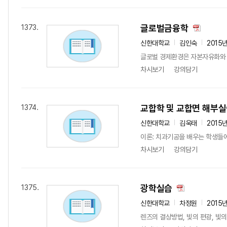
글로벌금융학
1373.
신한대학교
김인숙
2015
글로벌 경제환경은 자본자유화와 함
차시보기
강의담기
교합학 및 교합면 해부
1374.
신한대학교
김욱태
2015
이론: 치과기공을 배우는 학생들에게
차시보기
강의담기
광학실습
1375.
신한대학교
차정원
2015
렌즈의 결상방법, 빛의 편광, 빛