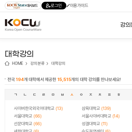
로
로
로
바
로그인
이용가이드
대시보드
가
가
가
로
기
기
기
가
(skip
기
to
강의
content)
대학
대학강의
기관
HOME
강의분류
대학강의
전공
전국
194
개 대학에서 제공한
15,515
개의 대학 강의를 만나보세요!
테마
ㄱ
ㄴ
ㄷ
ㄹ
ㅁ
ㅂ
ㅅ
ㅇ
ㅈ
ㅊ
ㅍ
ㅎ
사이버한국외국어대학교
(13)
삼육대학교
(139)
서울대학교
(66)
서울사이버대학교
(14)
선문대학교
(66)
성결대학교
(11)
세한대학교
(6)
수도권역센터
(6)