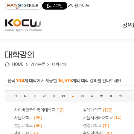
로
로
로
바
로그인
이용가이드
대시보드
가
가
가
로
기
기
기
가
(skip
기
to
강의
content)
대학
대학강의
기관
HOME
강의분류
대학강의
전공
전국
194
개 대학에서 제공한
15,515
개의 대학 강의를 만나보세요!
테마
ㄱ
ㄴ
ㄷ
ㄹ
ㅁ
ㅂ
ㅅ
ㅇ
ㅈ
ㅊ
ㅍ
ㅎ
사이버한국외국어대학교
(13)
삼육대학교
(139)
서울대학교
(66)
서울사이버대학교
(14)
선문대학교
(66)
성결대학교
(11)
세한대학교
(6)
수도권역센터
(6)