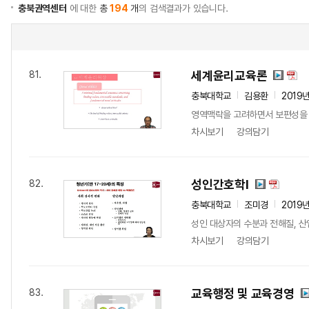
충북권역센터
에 대한
총
194
개
의 검색결과가 있습니다.
세계윤리교육론
81.
충북대학교
김용환
2019
영역맥락을 고려하면서 보편성을 
차시보기
강의담기
성인간호학I
82.
충북대학교
조미경
2019
성인 대상자의 수분과 전해질, 산
차시보기
강의담기
교육행정 및 교육경영
83.