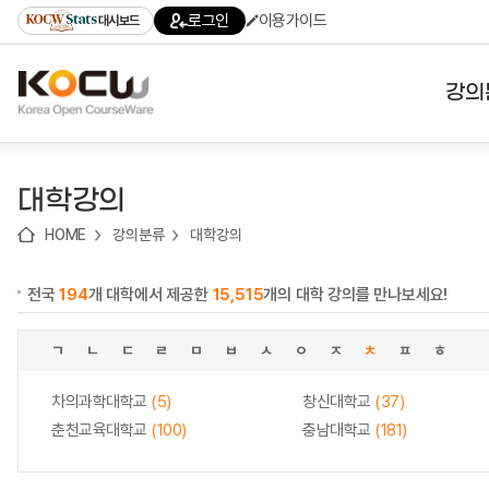
로
로
로
바
로그인
이용가이드
대시보드
가
가
가
로
기
기
기
가
(skip
기
to
강의
content)
대학
대학강의
기관
HOME
강의분류
대학강의
전공
전국
194
개 대학에서 제공한
15,515
개의 대학 강의를 만나보세요!
테마
ㄱ
ㄴ
ㄷ
ㄹ
ㅁ
ㅂ
ㅅ
ㅇ
ㅈ
ㅊ
ㅍ
ㅎ
차의과학대학교
(5)
창신대학교
(37)
춘천교육대학교
(100)
충남대학교
(181)