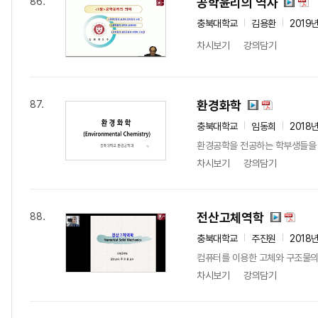
공학윤리의 역사
86.
충북대학교
김용환
2019
차시보기
강의담기
환경화학
87.
충북대학교
임동희
2018
환경공학을 전공하는 학부생들을 
차시보기
강의담기
전산고체역학
88.
충북대학교
주진원
2018
컴퓨터를 이용한 고체와 구조물의 
차시보기
강의담기