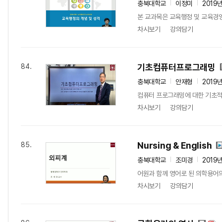
충북대학교
이정미
2019
본 교과목은 교육행정 및 교육경영
차시보기
강의담기
기초컴퓨터프로그래밍
84.
충북대학교
안재형
2019
컴퓨터 프로그래밍에 대한 기초적인
차시보기
강의담기
Nursing & English
85.
충북대학교
조미경
2019
어원과 함께 영어로 된 의학용어의
차시보기
강의담기