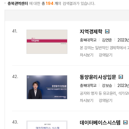
충북권역센터
에 대한
총
194
개
의 검색결과가 있습니다.
지역경제학
41.
충북대학교
김연준
2023
본 강의는 일반적인 경제학에서 고
차시보기
강의담기
동양윤리사상입문
42.
충북대학교
강보승
2023
공자와 맹자 등 유교윤리, 석가모
차시보기
강의담기
데이터베이스시스템
43.