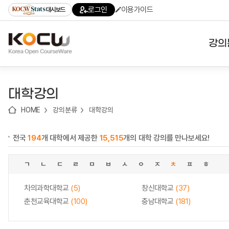
로
로
로
바
로그인
이용가이드
대시보드
가
가
가
로
기
기
기
가
(skip
기
to
강의
content)
대학
대학강의
기관
HOME
강의분류
대학강의
전공
전국
194
개 대학에서 제공한
15,515
개의 대학 강의를 만나보세요!
테마
ㄱ
ㄴ
ㄷ
ㄹ
ㅁ
ㅂ
ㅅ
ㅇ
ㅈ
ㅊ
ㅍ
ㅎ
차의과학대학교
(5)
창신대학교
(37)
춘천교육대학교
(100)
충남대학교
(181)