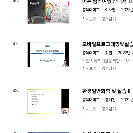
어른 심리여행 안내서
46.
충북대학교
이새별
2023
차시보기
강의담기
모바일프로그래밍및실
47.
충북대학교
최민
2022년 
1. 웹 사이트 개발을 위한 HTML:5/
차시보기
강의담기
환경일반화학 및 실습 II
48.
충북대학교
홍혜진
2022
차시보기
강의담기