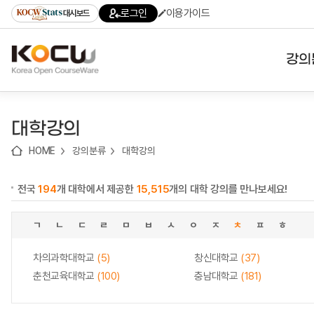
로
로
로
바
로그인
이용가이드
대시보드
가
가
가
로
기
기
기
가
(skip
기
to
강의
content)
대학
대학강의
기관
HOME
강의분류
대학강의
전공
전국
194
개 대학에서 제공한
15,515
개의 대학 강의를 만나보세요!
테마
ㄱ
ㄴ
ㄷ
ㄹ
ㅁ
ㅂ
ㅅ
ㅇ
ㅈ
ㅊ
ㅍ
ㅎ
차의과학대학교
(5)
창신대학교
(37)
춘천교육대학교
(100)
충남대학교
(181)