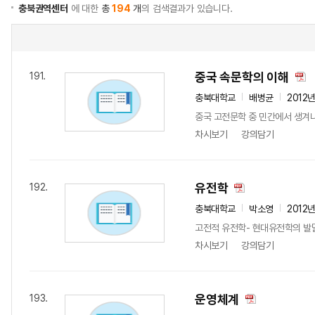
충북권역센터
에 대한
총
194
개
의 검색결과가 있습니다.
중국 속문학의 이해
191.
충북대학교
배병균
2012
중국 고전문학 중 민간에서 생겨나
차시보기
강의담기
유전학
192.
충북대학교
박소영
2012
고전적 유전학- 현대유전학의 발달
차시보기
강의담기
운영체계
193.