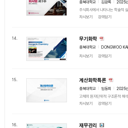
충북대학교
김광록
2025
주식회사에서 나타나는 학술적 실
차시보기
강의담기
무기화학
14.
충북대학교
DONGWOO KA
차시보기
강의담기
계산화학특론
15.
충북대학교
임동희
2025
고체의 원자단위적 구조론적 해석과 함
차시보기
강의담기
재무관리
16.