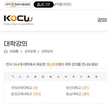
로
로
로
바
로그인
이용가이드
대시보드
가
가
가
로
기
기
기
가
(skip
기
to
강의
content)
대학
대학강의
기관
HOME
강의분류
대학강의
전공
전국
194
개 대학에서 제공한
15,515
개의 대학 강의를 만나보세요!
테마
ㄱ
ㄴ
ㄷ
ㄹ
ㅁ
ㅂ
ㅅ
ㅇ
ㅈ
ㅊ
ㅍ
ㅎ
차의과학대학교
(5)
창신대학교
(37)
춘천교육대학교
(100)
충남대학교
(181)