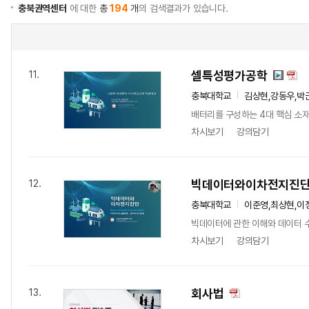
충북권역센터
에 대한
총
194
개
의 검색결과가 있습니다.
셀특성평가공학
11.
충북대학교
김상현,강동우,박
배터리를 구성하는 4대 핵심 소재
차시보기
강의담기
빅데이터와이차전지진
12.
충북대학교
이준영,최상현,이
빅데이터에 관한 이해와 데이터 수
차시보기
강의담기
회사법
13.