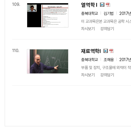
열역학 I
109.
충북대학교
김기범
2017
이 교과목은본 교과목은 공학 시스템
차시보기
강의담기
재료역학I
110.
충북대학교
조해용
2017
부품 및 장치, 구조물에 외력이 
차시보기
강의담기