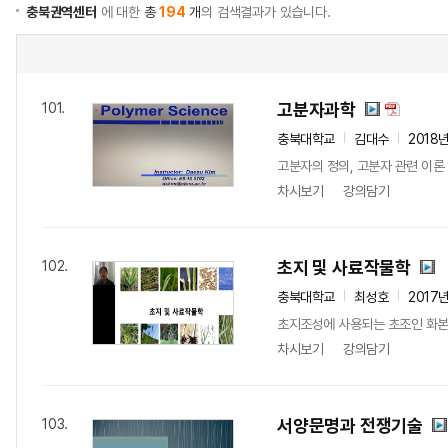
충북권역센터
에 대한
총
194
개
의 검색결과가 있습니다.
고분자과학
101.
충북대학교
김대수
2018
고분자의 정의, 고분자 관련 이론
차시보기
강의담기
초지 및 사료작물학
102.
충북대학교
최성호
2017
초지조성에 사용되는 초조인 화본과
차시보기
강의담기
서양문명과 전쟁기술
103.