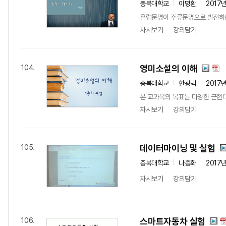
충북대학교
이명환
2017
유럽문명이 주류문명으로 발전하는
차시보기
강의담기
영미소설의 이해
104.
충북대학교
한광택
2017
본 교과목의 목표는 다양한 근현대 
차시보기
강의담기
데이터마이닝 및 실험
105.
충북대학교
나종화
2017
차시보기
강의담기
스마트자동차 실험
106.