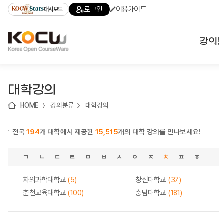
로
로
로
바
로그인
이용가이드
대시보드
가
가
가
로
기
기
기
가
(skip
기
to
강의
content)
대학
대학강의
기관
HOME
강의분류
대학강의
전공
전국
194
개 대학에서 제공한
15,515
개의 대학 강의를 만나보세요!
테마
ㄱ
ㄴ
ㄷ
ㄹ
ㅁ
ㅂ
ㅅ
ㅇ
ㅈ
ㅊ
ㅍ
ㅎ
차의과학대학교
(5)
창신대학교
(37)
춘천교육대학교
(100)
충남대학교
(181)