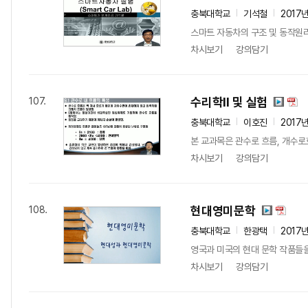
충북대학교
기석철
2017
스마트 자동차의 구조 및 동작원리
차시보기
강의담기
수리학Ⅱ 및 실험
107.
충북대학교
이호진
2017
본 교과목은 관수로 흐름, 개수로
차시보기
강의담기
현대영미문학
108.
충북대학교
한광택
2017
영국과 미국의 현대 문학 작품들을
차시보기
강의담기