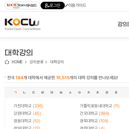
로
로
로
바
로그인
이용가이드
대시보드
가
가
가
로
기
기
기
가
(skip
기
to
강의
content)
대학
대학강의
기관
HOME
강의분류
대학강의
전공
전국
194
개 대학에서 제공한
15,515
개의 대학 강의를 만나보세요!
테마
ㄱ
ㄴ
ㄷ
ㄹ
ㅁ
ㅂ
ㅅ
ㅇ
ㅈ
ㅊ
ㅍ
ㅎ
가천대학교
(336)
가톨릭꽃동네대학교
(11)
강원대학교
(45)
건국대학교
(999)
경동대학교
(52)
경북대학교
(109)
경일대학교
(23)
경희대학교
(4)