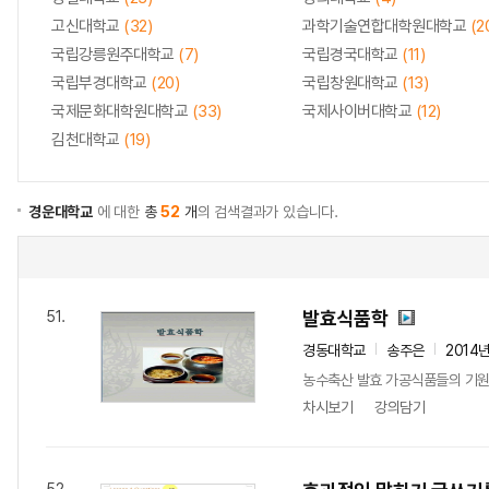
고신대학교
(32)
과학기술연합대학원대학교
(2
국립강릉원주대학교
(7)
국립경국대학교
(11)
국립부경대학교
(20)
국립창원대학교
(13)
국제문화대학원대학교
(33)
국제사이버대학교
(12)
김천대학교
(19)
경운대학교
에 대한
총
52
개
의 검색결과가 있습니다.
발효식품학
51.
경동대학교
송주은
2014
농수축산 발효 가공식품들의 기원,
차시보기
강의담기