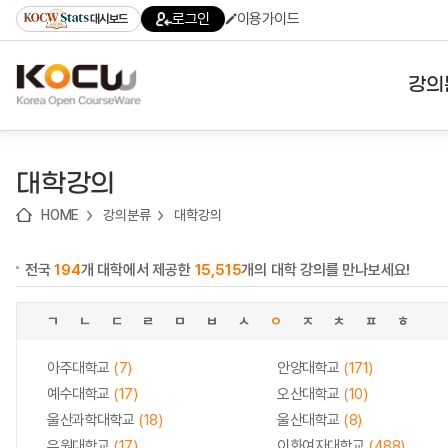
로
로
로
바
로그인
이용가이드
대시보드
가
가
가
로
기
기
기
가
(skip
기
to
강의
content)
대학
대학강의
기관
HOME
강의분류
대학강의
전공
전국
194
개 대학에서 제공한
15,515
개의 대학 강의를 만나보세요!
테마
ㄱ
ㄴ
ㄷ
ㄹ
ㅁ
ㅂ
ㅅ
ㅇ
ㅈ
ㅊ
ㅍ
ㅎ
아주대학교
(7)
안양대학교
(171)
예수대학교
(17)
오산대학교
(10)
울산과학대학교
(18)
울산대학교
(8)
유원대학교
(17)
이화여자대학교
(488)