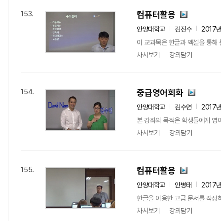
컴퓨터활용
153.
안양대학교
김진수
2017
이 교과목은 한글과 엑셀을 통해 
차시보기
강의담기
중급영어회화
154.
안양대학교
김수연
2017
본 강좌의 목적은 학생들에게 영어 
차시보기
강의담기
컴퓨터활용
155.
안양대학교
안병태
2017
한글을 이용한 고급 문서를 작성하
차시보기
강의담기