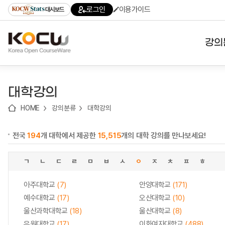
로
로
로
바
로그인
이용가이드
대시보드
가
가
가
로
기
기
기
가
(skip
기
to
강의
content)
대학
대학강의
기관
HOME
강의분류
대학강의
전공
전국
194
개 대학에서 제공한
15,515
개의 대학 강의를 만나보세요!
테마
ㄱ
ㄴ
ㄷ
ㄹ
ㅁ
ㅂ
ㅅ
ㅇ
ㅈ
ㅊ
ㅍ
ㅎ
아주대학교
(7)
안양대학교
(171)
예수대학교
(17)
오산대학교
(10)
울산과학대학교
(18)
울산대학교
(8)
유원대학교
(17)
이화여자대학교
(488)