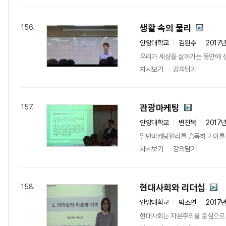
생활 속의 물리
156.
안양대학교
김완수
2017
우리가 세상을 살아가는 동안에 생
차시보기
강의담기
관광마케팅
157.
안양대학교
변찬복
2017
일반마케팅원리를 습득하고 이를 
차시보기
강의담기
현대사회와 리더십
158.
안양대학교
박소연
2017
현대사회는 자본주의를 중심으로 바