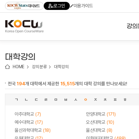
로
로
로
바
로그인
이용가이드
대시보드
가
가
가
로
기
기
기
가
(skip
기
to
강의
content)
대학
대학강의
기관
HOME
강의분류
대학강의
전공
전국
194
개 대학에서 제공한
15,515
개의 대학 강의를 만나보세요!
테마
ㄱ
ㄴ
ㄷ
ㄹ
ㅁ
ㅂ
ㅅ
ㅇ
ㅈ
ㅊ
ㅍ
ㅎ
아주대학교
(7)
안양대학교
(171)
예수대학교
(17)
오산대학교
(10)
울산과학대학교
(18)
울산대학교
(8)
유원대학교
(17)
이화여자대학교
(488)