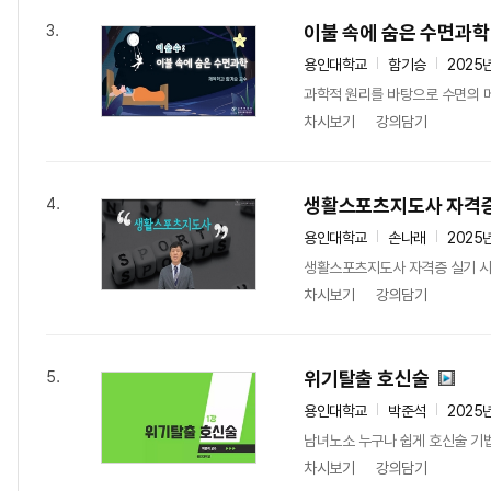
이불 속에 숨은 수면과학
3.
용인대학교
함기승
2025
과학적 원리를 바탕으로 수면의 
차시보기
강의담기
생활스포츠지도사 자격
4.
용인대학교
손나래
2025
생활스포츠지도사 자격증 실기 시험
차시보기
강의담기
위기탈출 호신술
5.
용인대학교
박준석
2025
남녀노소 누구나 쉽게 호신술 기법
차시보기
강의담기