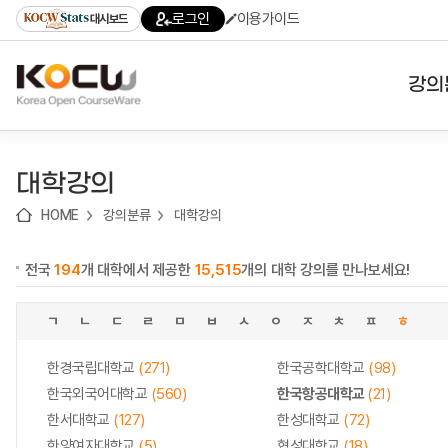
로
로
로
바
로그인
이용가이드
대시보드
가
가
가
로
기
기
기
가
(skip
기
to
강의
content)
대학
대학강의
기관
HOME
강의분류
대학강의
전공
전국
194
개 대학에서 제공한
15,515
개의 대학 강의를 만나보세요!
테마
ㄱ
ㄴ
ㄷ
ㄹ
ㅁ
ㅂ
ㅅ
ㅇ
ㅈ
ㅊ
ㅍ
ㅎ
한경국립대학교
(271)
한국공학대학교
(98)
한국외국어대학교
(560)
한국항공대학교
(21)
한서대학교
(127)
한성대학교
(72)
한양여자대학교
(5)
협성대학교
(18)