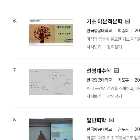
기초 미분적분학
6.
한국항공대학교
최승회
20
미적과 적분에 필요한 기초 지식
차시보기
강의담기
선형대수학
7.
한국항공대학교
최도훈
20
벡터 공간의 정의를 소개하고, 이
차시보기
강의담기
일반화학
8.
한국항공대학교
권도균
20
이공계 대학 기초 교과목으로 원자