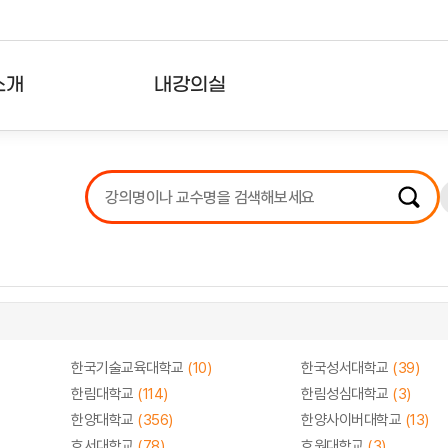
소개
내강의실
?
강의리스트
수강확인증강의
사용자의견
내강의클립
한국기술교육대학교
(10)
한국성서대학교
(39)
한림대학교
(114)
한림성심대학교
(3)
한양대학교
(356)
한양사이버대학교
(13)
호서대학교
(78)
호원대학교
(3)