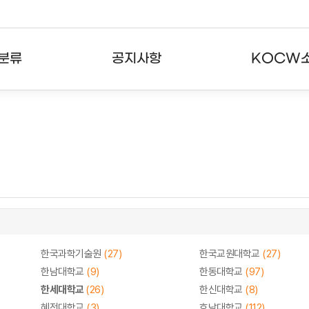
분류
공지사항
KOCW
강의
공지사항
KOCW란
강의
뉴스레터
활용안내
분야
주요통계현황
발자취
강의
서비스도움말
고객센터
한국과학기술원
(27)
한국교원대학교
(27)
한남대학교
(9)
한동대학교
(97)
한세대학교
(26)
한신대학교
(8)
혜전대학교
(3)
호남대학교
(112)