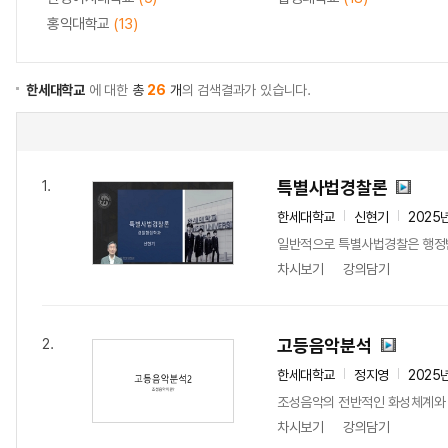
홍익대학교
(13)
한세대학교
에 대한
총
26
개
의 검색결과가 있습니다.
특별사법경찰론
1.
한세대학교
신현기
2025
일반적으로 특별사법경찰은 행정범
차시보기
강의담기
고등음악분석
2.
한세대학교
정지영
2025
조성음악의 전반적인 화성체계와 
차시보기
강의담기