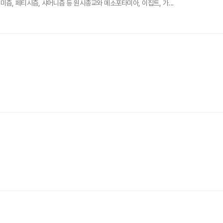
, 페티시즘, 샤머니즘 등 원시종교와 메소포타미아, 이집트, 가...