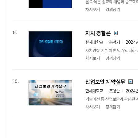
본 과목은 종교의 개념과 종교학의
차시보기
강의담기
자치 경찰론
9.
한세대학교
홍덕기
2024
자치경찰 기본 이론 및 우리나라 
차시보기
강의담기
산업보안 계약실무
10.
한세대학교
조용순
2024
기술이전 등 산업보안과 관련된 계
차시보기
강의담기