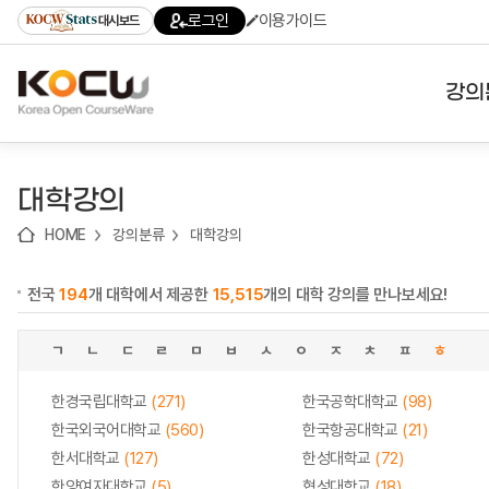
로
로
로
바
로그인
이용가이드
대시보드
가
가
가
로
기
기
기
가
(skip
기
to
강의
content)
대학
대학강의
기관
HOME
강의분류
대학강의
전공
전국
194
개 대학에서 제공한
15,515
개의 대학 강의를 만나보세요!
테마
ㄱ
ㄴ
ㄷ
ㄹ
ㅁ
ㅂ
ㅅ
ㅇ
ㅈ
ㅊ
ㅍ
ㅎ
한경국립대학교
(271)
한국공학대학교
(98)
한국외국어대학교
(560)
한국항공대학교
(21)
한서대학교
(127)
한성대학교
(72)
한양여자대학교
(5)
협성대학교
(18)