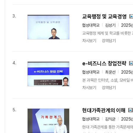
교육행정 및 교육경영
3.
협성대학교
김성기
2025
교육행정 체계 및 학교를 비롯한 
차시보기
강의담기
e-비즈니스 창업전략
4.
협성대학교
최운선
2025
본 과목은 인터넷, 소셜, 모바일
차시보기
강의담기
현대가족관계의 이해
5.
협성대학교
김익균
2025
현대 가족관계를 통한 가족문제의