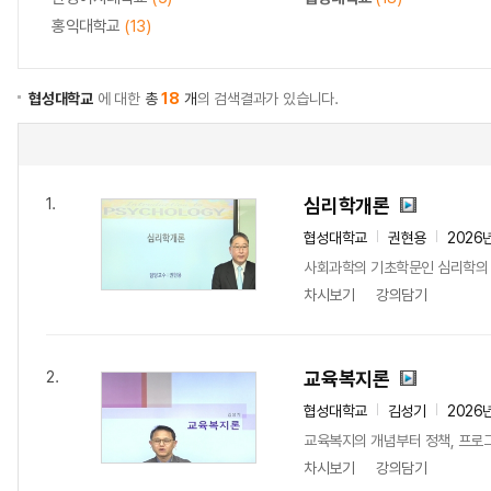
홍익대학교
(13)
협성대학교
에 대한
총
18
개
의 검색결과가 있습니다.
심리학개론
1.
협성대학교
권현용
2026
사회과학의 기초학문인 심리학의 전
차시보기
강의담기
교육복지론
2.
협성대학교
김성기
2026
교육복지의 개념부터 정책, 프로그
차시보기
강의담기