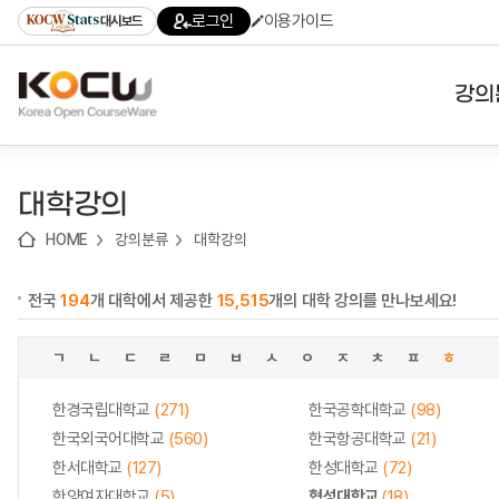
로
로
로
바
로그인
이용가이드
대시보드
가
가
가
로
기
기
기
가
(skip
기
to
강의
content)
대학
대학강의
기관
HOME
강의분류
대학강의
전공
전국
194
개 대학에서 제공한
15,515
개의 대학 강의를 만나보세요!
테마
ㄱ
ㄴ
ㄷ
ㄹ
ㅁ
ㅂ
ㅅ
ㅇ
ㅈ
ㅊ
ㅍ
ㅎ
한경국립대학교
(271)
한국공학대학교
(98)
한국외국어대학교
(560)
한국항공대학교
(21)
한서대학교
(127)
한성대학교
(72)
한양여자대학교
(5)
협성대학교
(18)