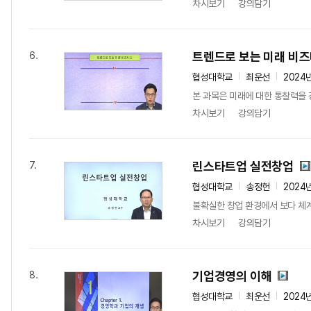
차시보기
강의담기
트렌드로 보는 미래 비
6.
협성대학교
최운선
2024
본 과목은 미래에 대한 통찰력을 
차시보기
강의담기
린스타트업 실전창업
7.
협성대학교
송정헌
2024
불확실한 창업 환경에서 보다 체계
차시보기
강의담기
기업경영의 이해
8.
협성대학교
최운선
2024