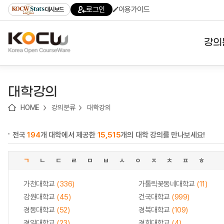
로
로
로
바
로그인
이용가이드
대시보드
가
가
가
로
기
기
기
가
(skip
기
to
강의
content)
대학
대학강의
기관
HOME
강의분류
대학강의
전공
전국
194
개 대학에서 제공한
15,515
개의 대학 강의를 만나보세요!
테마
ㄱ
ㄴ
ㄷ
ㄹ
ㅁ
ㅂ
ㅅ
ㅇ
ㅈ
ㅊ
ㅍ
ㅎ
가천대학교
(336)
가톨릭꽃동네대학교
(11)
강원대학교
(45)
건국대학교
(999)
경동대학교
(52)
경북대학교
(109)
경일대학교
(23)
경희대학교
(4)